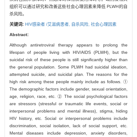
组织可以通过研究和改善这些社会心理因素来降低 PLWH的自
杀风险。
关键词:
HIV感染者 /艾滋病患者,
自杀风险,
社会心理因素
Abstract:
Although antiretroviral therapy appears to prolong the
lifespan of people living with HIV/AIDS (PLWH), but the
suicidal risk of these people is still significantly higher than
the general population. Some PLWH had suicidal ideation,
attempted suicide, and suicidal plan. The reasons for the
high risk among these people mainly include as follows. ①
The demographic factors include gender, sexual orientation,
age, religion, race, etc. ② The social psychological factors
are stressors (stressful or traumatic life events, social or
interpersonal problems and mental illness), stigma, hiding
HIV history, etc. Social or interpersonal problems include
discrimination, social isolation, lack of social support, etc.
Mental diseases include depression, anxiety disorders,