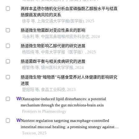
两样本孟德尔随机化分析血浆磷脂酰乙醇胺水平与结直
肠腺癌发病风险的关系
徐苓 等, 上海交通大学学报(医学版), 2025
肠道微生物菌群对变应性鼻炎的影响
马永利 等, 中国耳鼻咽喉颅底外科杂志, 2024
肠道微生物影响乙醇代谢的研究进展
杨钰纯 等, 中南大学学报（医学版）, 2025
肠道菌群平衡与相关疾病研究的进展
檀智伟 等, 锦州医科大学学报, 2024
肠道微生物“暗物质”与膳食营养对人体健康的影响研究
进展
楚阳阳 等, 食品工业科技, 2023
Olanzapine-induced lipid disturbances: a potential
mechanism through the gut microbiota-brain axis
Frontiers in Pharmacology
Nutrient regulation targeting macrophage-controlled
intestinal mucosal healing: a promising strategy against
intestinal mucositis induced by deoxynivalenol
Toxicon, 2025