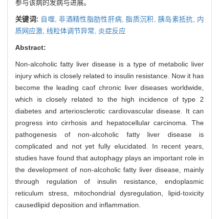
参与该病的发病与进展。
关键词:
自噬,
非酒精性脂肪性肝病,
脂质沉积,
胰岛素抵抗,
内
质网应激,
线粒体调节异常,
炎症反应
Abstract:
Non-alcoholic fatty liver disease is a type of metabolic liver
injury which is closely related to insulin resistance. Now it has
become the leading caof chronic liver diseases worldwide,
which is closely related to the high incidence of type 2
diabetes and arteriosclerotic cardiovascular disease. It can
progress into cirrhosis and hepatocellular carcinoma. The
pathogenesis of non-alcoholic fatty liver disease is
complicated and not yet fully elucidated. In recent years,
studies have found that autophagy plays an important role in
the development of non-alcoholic fatty liver disease, mainly
through regulation of insulin resistance, endoplasmic
reticulum stress, mitochondrial dysregulation, lipid-toxicity
causedlipid deposition and inflammation.