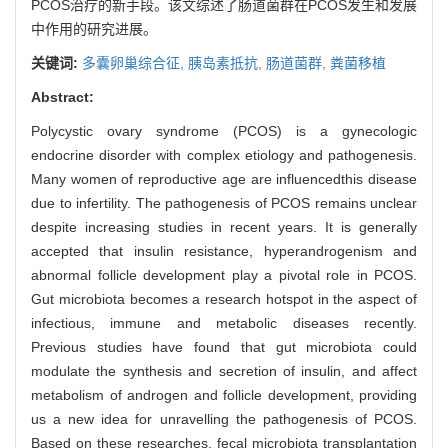
PCOS治疗的新手段。该文综述了肠道菌群在PCOS发生和发展
中作用的研究进展。
关键词:
多囊卵巢综合征,
胰岛素抵抗,
肠道菌群,
粪菌移植
Abstract:
Polycystic ovary syndrome (PCOS) is a gynecologic
endocrine disorder with complex etiology and pathogenesis.
Many women of reproductive age are influencedthis disease
due to infertility. The pathogenesis of PCOS remains unclear
despite increasing studies in recent years. It is generally
accepted that insulin resistance, hyperandrogenism and
abnormal follicle development play a pivotal role in PCOS.
Gut microbiota becomes a research hotspot in the aspect of
infectious, immune and metabolic diseases recently.
Previous studies have found that gut microbiota could
modulate the synthesis and secretion of insulin, and affect
metabolism of androgen and follicle development, providing
us a new idea for unravelling the pathogenesis of PCOS.
Based on these researches, fecal microbiota transplantation