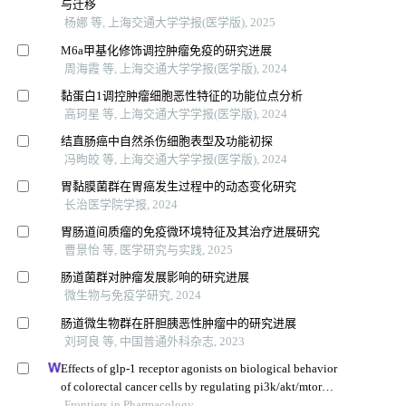
与迁移
杨娜 等, 上海交通大学学报(医学版), 2025
M6a甲基化修饰调控肿瘤免疫的研究进展
周海霞 等, 上海交通大学学报(医学版), 2024
黏蛋白1调控肿瘤细胞恶性特征的功能位点分析
高珂星 等, 上海交通大学学报(医学版), 2024
结直肠癌中自然杀伤细胞表型及功能初探
冯昫皎 等, 上海交通大学学报(医学版), 2024
胃黏膜菌群在胃癌发生过程中的动态变化研究
长治医学院学报, 2024
胃肠道间质瘤的免疫微环境特征及其治疗进展研究
曹景怡 等, 医学研究与实践, 2025
肠道菌群对肿瘤发展影响的研究进展
微生物与免疫学研究, 2024
肠道微生物群在肝胆胰恶性肿瘤中的研究进展
刘珂良 等, 中国普通外科杂志, 2023
Effects of glp-1 receptor agonists on biological behavior
of colorectal cancer cells by regulating pi3k/akt/mtor
signaling pathway
Frontiers in Pharmacology