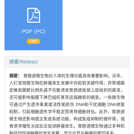
PDF (PC)
1491
摘要/Abstract
摘要：
胃肠道微生物对人体的生理功能具有重要影响。近年，
人们发现微生物在肿瘤发生发展中亦起到关键作用。异常细菌
定植和菌群比例失调不仅能诱发胃肠道局部上皮组织的癌变，
还可能影响黏膜下淋巴组织甚至远端器官的癌变。一些微生物
可通过产生遗传毒素或活性氧损伤 DNA和干扰细胞 DNA修复
机制，引起细胞遗传学不稳定而诱导细胞转化。此外，胃肠道
微生物还影响宿主免疫系统功能，构成免疫抑制的微环境，或
者诱导慢性炎症反应促进肿瘤发生。胃肠道微生物通过多种机
制共同促进肿瘤的发生发展，显示出其与肿瘤的密切关系。