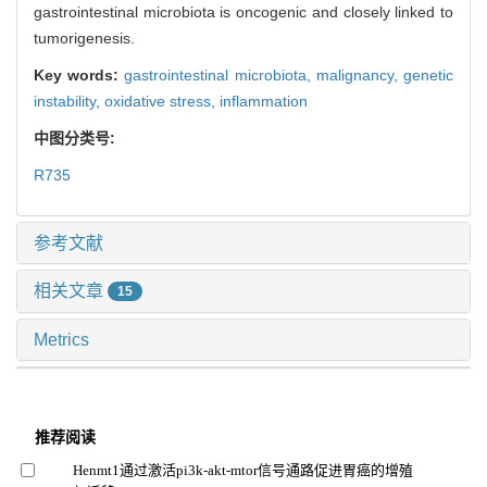
gastrointestinal microbiota is oncogenic and closely linked to
tumorigenesis.
Key words:
gastrointestinal microbiota,
malignancy,
genetic
instability,
oxidative stress,
inflammation
中图分类号:
R735
参考文献
相关文章
15
Metrics
推荐阅读
Henmt1通过激活pi3k-akt-mtor信号通路促进胃癌的增殖