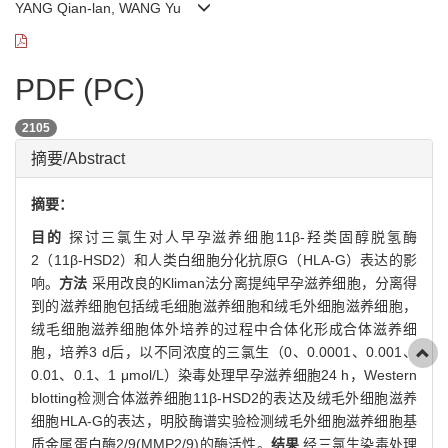
YANG Qian-lan, WANG Yu
PDF (PC)
2105
摘要/Abstract
摘要：
目的
探讨三氯生对人早孕滋养细胞11β-羟类固醇脱氢酶
2（11β-HSD2）和人类白细胞分化抗原G（HLA-G）表达的影
响。
方法
采用改良的Kliman法分离提纯早孕滋养细胞，分离得
到的滋养细胞包括绒毛细胞滋养细胞和绒毛外细胞滋养细胞，
绒毛细胞滋养细胞体外培养的过程中合体化形成合体滋养细
胞，培养3 d后，以不同浓度的三氯生（0、0.0001、0.001、
0.01、0.1、1 μmol/L）染毒处理早孕滋养细胞24 h，Western
blotting检测合体滋养细胞11β-HSD2的表达及绒毛外细胞滋养
细胞HLA-G的表达，明胶酶谱实验检测绒毛外细胞滋养细胞基
质金属蛋白酶2/9(MMP2/9)的酶活性。
结果
经三氯生染毒处理