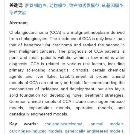
关键词:
胆管细胞癌,
动物模型,
致癌物诱发模型,
转基因模型,
综述文献
Abstract:
Cholangiocarcinoma (CCA) is a malignant neoplasm derived
from cholangiocytes. The incidence of CCA is only lower than
that of hepatocellular carcinoma and ranked the second in
liver malignant cancers. The prognosis of CCA patients is
poor and most patients will die within a few months after
diagnosis. CCA is related to various risk factors, including
primary sclerosing cholangitis, cirrhosis, certain chemical
agents and liver fluke. Establishment of proper animal
models of CCA can not only be helpful for understanding the
mechanisms of incidence and development, but also lay a
solid foundation for developing novel treatment strategies.
Common animal models of CCA include carcinogen-induced
models, implantation models, operation models, and
genetically engineered models.
Key words:
cholangiocarcinoma,
animal models,
carcinogen-induced models,
genetically engineered models,