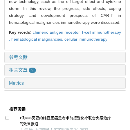
new technology, such as the off-target effect and cytokine
storm. In this review, the progress, side effects, coping
strategy, and development prospects of CAR-T in
hematological malignancies immunotherapy were discussed.
Key words:
chimeric antigen receptor T-cell immunotherapy
,
hematological malignancies,
cellular immunotherapy
参考文献
相关文章
5
Metrics
推荐阅读
1例kras突变的结直肠癌患者术前接受化疗联合免疫治疗
的效果报道
江怡 等, 上海交通大学学报(医学版), 2025