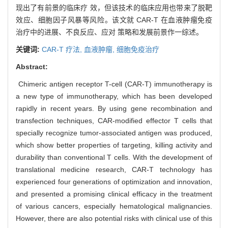
现出了有前景的临床疗 效，但该技术的临床应用也带来了脱靶
效应、细胞因子风暴等风险。该文就 CAR-T 在血液肿瘤免疫
治疗中的进展、不良反应、应对 策略和发展前景作一综述。
关键词:
CAR-T 疗法,
血液肿瘤,
细胞免疫治疗
Abstract:
Chimeric antigen receptor T-cell (CAR-T) immunotherapy is
a new type of immunotherapy, which has been developed
rapidly in recent years. By using gene recombination and
transfection techniques, CAR-modified effector T cells that
specially recognize tumor-associated antigen was produced,
which show better properties of targeting, killing activity and
durability than conventional T cells. With the development of
translational medicine research, CAR-T technology has
experienced four generations of optimization and innovation,
and presented a promising clinical efficacy in the treatment
of various cancers, especially hematological malignancies.
However, there are also potential risks with clinical use of this