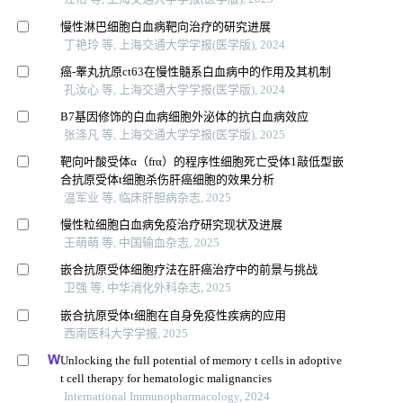
慢性淋巴细胞白血病靶向治疗的研究进展
丁艳玲 等, 上海交通大学学报(医学版), 2024
癌-睾丸抗原ct63在慢性髓系白血病中的作用及其机制
孔汝心 等, 上海交通大学学报(医学版), 2024
B7基因修饰的白血病细胞外泌体的抗白血病效应
张涤凡 等, 上海交通大学学报(医学版), 2025
靶向叶酸受体α（frα）的程序性细胞死亡受体1敲低型嵌
合抗原受体t细胞杀伤肝癌细胞的效果分析
温军业 等, 临床肝胆病杂志, 2025
慢性粒细胞白血病免疫治疗研究现状及进展
王萌萌 等, 中国输血杂志, 2025
嵌合抗原受体细胞疗法在肝癌治疗中的前景与挑战
卫强 等, 中华消化外科杂志, 2025
嵌合抗原受体t细胞在自身免疫性疾病的应用
西南医科大学学报, 2025
Unlocking the full potential of memory t cells in adoptive
t cell therapy for hematologic malignancies
International Immunopharmacology, 2024