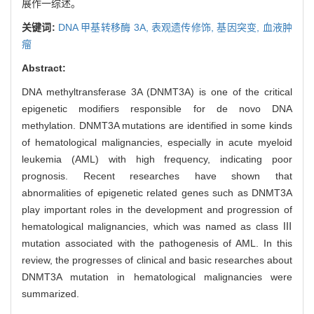
展作一综述。
关键词:
DNA 甲基转移酶 3A,
表观遗传修饰,
基因突变,
血液肿
瘤
Abstract:
DNA methyltransferase 3A (DNMT3A) is one of the critical
epigenetic modifiers responsible for de novo DNA
methylation. DNMT3A mutations are identified in some kinds
of hematological malignancies, especially in acute myeloid
leukemia (AML) with high frequency, indicating poor
prognosis. Recent researches have shown that
abnormalities of epigenetic related genes such as DNMT3A
play important roles in the development and progression of
hematological malignancies, which was named as class Ⅲ
mutation associated with the pathogenesis of AML. In this
review, the progresses of clinical and basic researches about
DNMT3A mutation in hematological malignancies were
summarized.