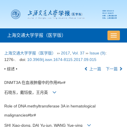
上海交通大学学报（医学版）
导
航
切
上海交通大学学报（医学版）
››
2017
,
Vol. 37
››
Issue (9)
:
换
1276-.
doi:
10.3969/j.issn.1674-8115.2017.09.015
• 综述 •
上一篇
下一篇
DNMT3A 在血液肿瘤中的作用#br#
石晓东，戴钰俊，王月英
Role of DNA methyltransferase 3A in hematological
malignancies#br#
SHI Xiao-dong, DAI Yu-jun, WANG Yue-ying