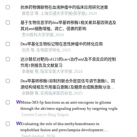
抗体药物偶联物在血液肿瘤中的临床应用研究进展
唐思洁 等, 上海交通大学学报(医学版), 2024
基于生物信息学的dna甲基转移酶1相关差异基因筛选及
其对aml细胞增殖、凋亡、侵袭的影响
贵州医科大学学报, 2024
Dna甲基化生物标记物在恶性肿瘤中的转化应用
刘杰 等, 生物医学转化, 2025
达沙替尼对靶向cd123的car-t治疗aml及不良反应的控制
作用1例报告及文献复习
李春敏 等, 陆军军医大学学报, 2024
Dna甲基转移酶1抑制剂联合外胚层信号调节激酶1、同
源结构域相互作用蛋白激酶2及糖原合成酶激酶3β治疗
复发难治性急性髓系白血病的细胞实验研究
余静静 等, 实用临床医药杂志, 2025
Mirna-383-5p functions as an anti-oncogene in glioma
through the akt/mtor signaling pathway by targeting vegfa
Current Cancer Drug Targets
Evaluating the role of dna methyltransferases in
trophoblast fusion and preeclampsia development:
insights from methylation-regulated genes
Faseb Journal, 2024