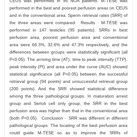
CEUS was performed in 95 NOA patients. M-TESE was
performed in the best and poorest perfusion areas on CEUS
and in the conventional area. Sperm retrieval rates (SRR) of
the three areas were compared. Results · M-TESE was
performed in 147 testicles (95 patients). SRRs in best
perfusion area, poorest perfusion area and conventional
area were 66.3%, 32.6% and 47.3% respectively, and the
differences between groups were statistically significant (all
P<0.05). The arriving time (AT), time to peak intensity (TTP),
peak intensity (PI) and area under the curve (AUC) showed
statistical significance (all P<0.05) between the successful
retrieval group (94 points) and unsuccessful retrieval group
(200 points). And the SRR showed statistical difference
among the three pathological groups. In maturation arrest
group and Sertoli cell only group, the SRR in the best
perfusion area was higher than that in the conventional area
(both P<0.05). Conclusion · SRR was different in different
pathological groups. The locating of the best perfusion area
could guide M-TESE so as to improve the SRRs of