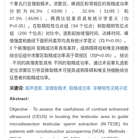
个睾丸行显微取精术，浓聚区、稀疏区和常规区的取精成功率
分别为66.3%（63/95）、 32.6%（31/95）和
47.3%（45/95），两两比较差异具有统计学意义（均
P<0.05）。在取精阳性位点组（94 个位点）和取精阴性位点
组 （200 个位点）对比中，造影起始增强时间、达峰时间、峰
值强度和曲线下面积间差异均具有统计学意义（均 P<0.05）。
3 个病理组间 取精成功率具有差异，成熟障碍组和唯支持细胞
综合征组中浓聚区取精成功率高于常规区（均P<0.05）。 结论
· 不同的病理类型具有 不同的取精成功率，通过术前睾丸造影
定位浓聚区引导显微取精术可提高成熟障碍和唯支持细胞综合
征患者的取精成功率。
关键词:
超声造影,
显微取精术,
取精成功率,
非梗阻性无精子症
Abstract:
Objective · To assess the usefulness of contrast enhanced
ultrasound (CEUS) in locating the testicular area to guide
microdissection testicular sperm extraction (M-TESE) for
patients with nonobstructive azoospermia (NOA). Methods ·