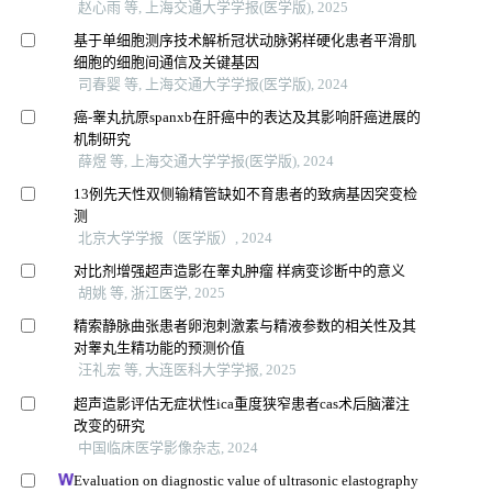
赵心雨 等, 上海交通大学学报(医学版), 2025
基于单细胞测序技术解析冠状动脉粥样硬化患者平滑肌
细胞的细胞间通信及关键基因
司春婴 等, 上海交通大学学报(医学版), 2024
癌-睾丸抗原spanxb在肝癌中的表达及其影响肝癌进展的
机制研究
薛煜 等, 上海交通大学学报(医学版), 2024
13例先天性双侧输精管缺如不育患者的致病基因突变检
测
北京大学学报（医学版）, 2024
对比剂增强超声造影在睾丸肿瘤 样病变诊断中的意义
胡姚 等, 浙江医学, 2025
精索静脉曲张患者卵泡刺激素与精液参数的相关性及其
对睾丸生精功能的预测价值
汪礼宏 等, 大连医科大学学报, 2025
超声造影评估无症状性ica重度狭窄患者cas术后脑灌注
改变的研究
中国临床医学影像杂志, 2024
Evaluation on diagnostic value of ultrasonic elastography