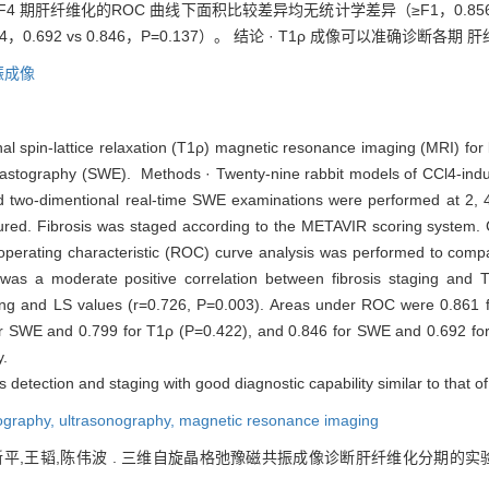
、F4 期肝纤维化的ROC 曲线下面积比较差异均无统计学差异（≥F1，0.856 vs 0.
0.422；F4，0.692 vs 0.846，P=0.137）。 结论 · T1ρ 成像可以准
振成像
nal spin-lattice relaxation (T1ρ) magnetic resonance imaging (MRI) for l
astography (SWE). Methods · Twenty-nine rabbit models of CCl4-induc
d two-dimentional real-time SWE examinations were performed at 2, 4
sured. Fibrosis was staged according to the METAVIR scoring system.
 operating characteristic (ROC) curve analysis was performed to com
was a moderate positive correlation between fibrosis staging and 
staging and LS values (r=0.726, P=0.003). Areas under ROC were 0.86
r SWE and 0.799 for T1ρ (P=0.422), and 0.846 for SWE and 0.692 for
y.
s detection and staging with good diagnostic capability similar to that 
ography,
ultrasonography,
magnetic resonance imaging
新平,王韬,陈伟波 . 三维自旋晶格弛豫磁共振成像诊断肝纤维化分期的实验研