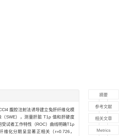
摘要
参考文献
CCl4 腹腔注射法诱导建立兔肝纤维化模
像（SWE），测量肝脏 T1ρ 值和肝硬度
相关文章
，采用受试者工作特性（ROC）曲线明确T1ρ
Metrics
与纤维化分期呈显著正相关（r=0.726，