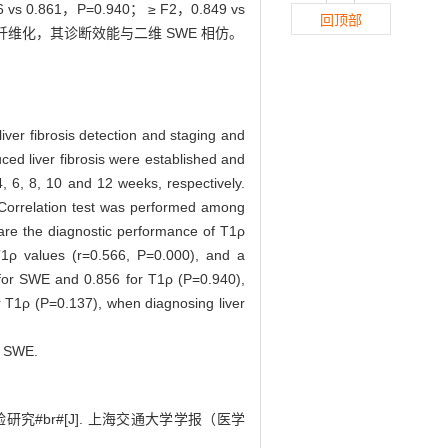
861，P=0.940； ≥ F2，0.849 vs
回顶部
确诊断各期 肝纤维化，其诊断效能与二维 SWE 相仿。
iver fibrosis detection and staging and
ed liver fibrosis were established and
, 6, 8, 10 and 12 weeks, respectively.
 Correlation test was performed among
pare the diagnostic performance of T1ρ
T1ρ values (r=0.566, P=0.000), and a
1 for SWE and 0.856 for T1ρ (P=0.940),
 T1ρ (P=0.137), when diagnosing liver
of SWE.
究#br#[J]. 上海交通大学学报（医学