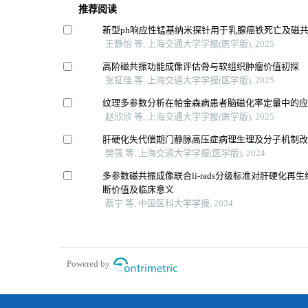
推荐阅读
新型ph响应性锰基纳米探针用于乳腺癌铁死亡及磁
王静怡 等, 上海交通大学学报(医学版), 2025
高阶磁共振功能成像评估骨与软组织肿瘤价值初探
张钲佳 等, 上海交通大学学报(医学版), 2025
纹理多参数分析在帕金森病患者脑磁化率定量中的
赵欣欣 等, 上海交通大学学报(医学版), 2025
肝硬化失代偿期门静脉高压症病理生理及分子机制
樊强 等, 上海交通大学学报(医学版), 2024
多参数磁共振成像联合li-rads分级标准对肝硬化再
断价值及临床意义
蔡宁 等, 中国医科大学学报, 2024
Powered by