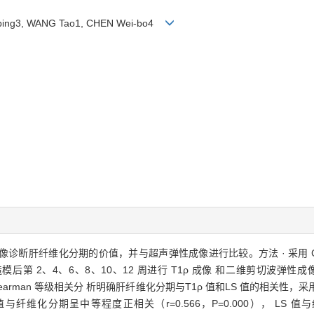
n-ping3, WANG Tao1, CHEN Wei-bo4
成像诊断肝纤维化分期的价值，并与超声弹性成像进行比较。方法 · 采用 
后第 2、4、6、8、10、12 周进行 T1ρ 成像 和二维剪切波弹性成
pearman 等级相关分 析明确肝纤维化分期与T1ρ 值和LS 值的相关性
值与纤维化分期呈中等程度正相关（r=0.566，P=0.000）， LS 值