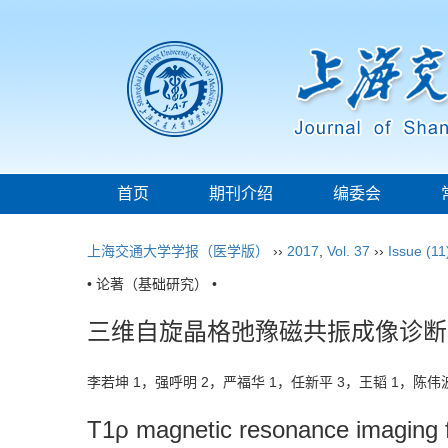
首页
期刊介绍
编委会
上海交通大学学报（医学版）
››
2017
,
Vol. 37
››
Issue (11
• 论著（基础研究） •
三维自旋晶格弛豫磁共振成像诊断肝
李若坤 1，强呼明 2，严福华 1，任新平 3，王韬 1，陈
T1ρ magnetic resonance imaging for