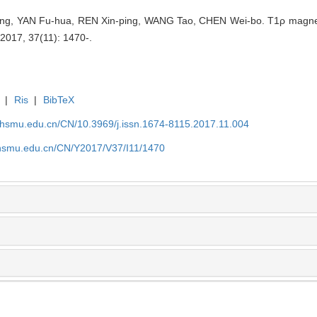
g, YAN Fu-hua, REN Xin-ping, WANG Tao, CHEN Wei-bo. T1ρ magnetic 
, 2017, 37(11): 1470-.
|
Ris
|
BibTeX
shsmu.edu.cn/CN/10.3969/j.issn.1674-8115.2017.11.004
shsmu.edu.cn/CN/Y2017/V37/I11/1470