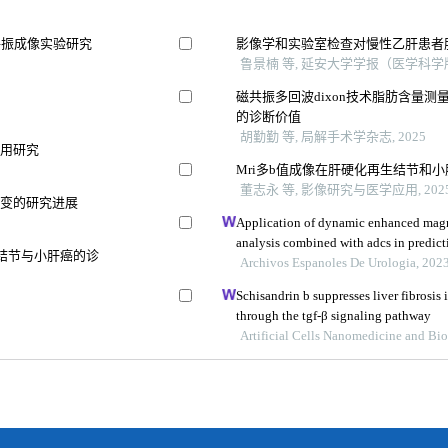
共振成像实验研究
影像学和实验室检查对慢性乙肝患者
鲁景楠 等, 延安大学学报（医学科学版）
磁共振多回波dixon技术脂肪含量
的诊断价值
胡勤勤 等, 局解手术学杂志, 2025
应用研究
Mri多b值成像在肝硬化再生结节和
董志永 等, 影像研究与医学应用, 202
改变的研究进展
Application of dynamic enhanced magn
analysis combined with adcs in predict
生结节与小肝癌的诊
prostate cancer
Archivos Espanoles De Urologia, 202
Schisandrin b suppresses liver fibrosis 
through the tgf-β signaling pathway
Artificial Cells Nanomedicine and Bi