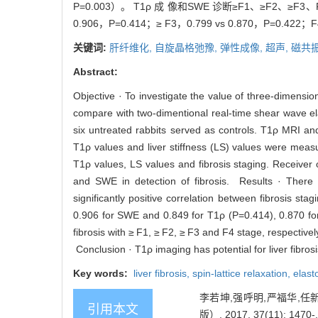
P=0.003）。 T1ρ 成 像和SWE 诊断≥F1、≥F2、≥F3
0.906，P=0.414；≥ F3，0.799 vs 0.870，P=
关键词:
肝纤维化,
自旋晶格弛豫,
弹性成像,
超声,
磁共
Abstract:
Objective · To investigate the value of three-dimensio
compare with two-dimentional real-time shear wave el
six untreated rabbits served as controls. T1ρ MRI an
T1ρ values and liver stiffness (LS) values were mea
T1ρ values, LS values and fibrosis staging. Receiver
and SWE in detection of fibrosis. Results · There 
significantly positive correlation between fibrosis 
0.906 for SWE and 0.849 for T1ρ (P=0.414), 0.870 fo
fibrosis with ≥ F1, ≥ F2, ≥ F3 and F4 stage, respectivel
Conclusion · T1ρ imaging has potential for liver fibrosi
Key words:
liver fibrosis,
spin-lattice relaxation,
elast
李若坤,强呼明,严福华,任
引用本文
版）, 2017, 37(11): 1470-.