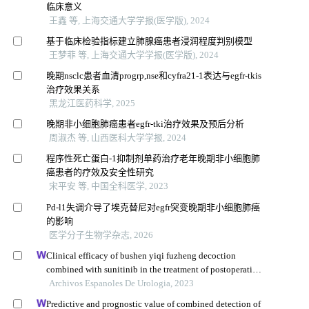
临床意义
王鑫 等, 上海交通大学学报(医学版), 2024
基于临床检验指标建立肺腺癌患者浸润程度判别模型
王梦菲 等, 上海交通大学学报(医学版), 2024
晚期nsclc患者血清progrp,nse和cyfra21-1表达与egfr-tkis
治疗效果关系
黑龙江医药科学, 2025
晚期非小细胞肺癌患者egfr-tki治疗效果及预后分析
周淑杰 等, 山西医科大学学报, 2024
程序性死亡蛋白-1抑制剂单药治疗老年晚期非小细胞肺
癌患者的疗效及安全性研究
宋平安 等, 中国全科医学, 2023
Pd-l1失调介导了埃克替尼对egfr突变晚期非小细胞肺癌
的影响
医学分子生物学杂志, 2026
Clinical efficacy of bushen yiqi fuzheng decoction
combined with sunitinib in the treatment of postoperative
patients with renal cell carcinoma and its influence on
Archivos Espanoles De Urologia, 2023
their immune function
Predictive and prognostic value of combined detection of