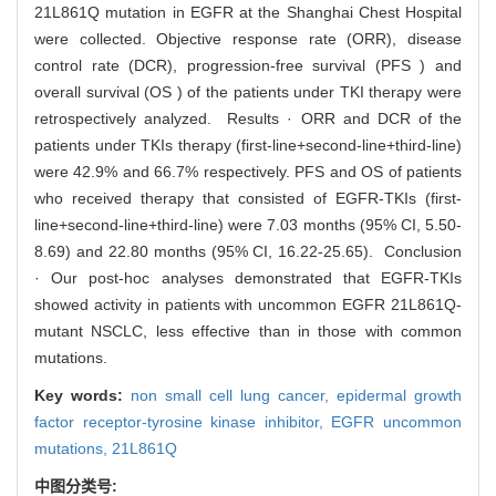
21L861Q mutation in EGFR at the Shanghai Chest Hospital
were collected. Objective response rate (ORR), disease
control rate (DCR), progression-free survival (PFS ) and
overall survival (OS ) of the patients under TKI therapy were
retrospectively analyzed. Results · ORR and DCR of the
patients under TKIs therapy (first-line+second-line+third-line)
were 42.9% and 66.7% respectively. PFS and OS of patients
who received therapy that consisted of EGFR-TKIs (first-
line+second-line+third-line) were 7.03 months (95% CI, 5.50-
8.69) and 22.80 months (95% CI, 16.22-25.65). Conclusion
· Our post-hoc analyses demonstrated that EGFR-TKIs
showed activity in patients with uncommon EGFR 21L861Q-
mutant NSCLC, less effective than in those with common
mutations.
Key words:
non small cell lung cancer,
epidermal growth
factor receptor-tyrosine kinase inhibitor,
EGFR uncommon
mutations,
21L861Q
中图分类号: