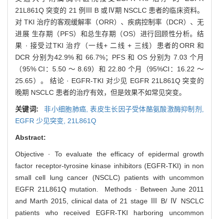
21L861Q 突变的 21 例Ⅲ B 或Ⅳ期 NSCLC 患者的临床资料。
对 TKI 治疗的客观缓解率（ORR）、疾病控制率（DCR）、无
进展 生存期（PFS）和总生存期（OS）进行回顾性分析。结
果 · 接受过TKI 治疗（一线+ 二线 + 三线）患者的ORR 和
DCR 分别为42.9% 和 66.7%；PFS 和 OS 分别为 7.03 个月
（95% CI：5.50 ～ 8.69）和 22.80 个月（95%CI：16.22 ～
25.65）。 结论 · EGFR-TKI 对少见 EGFR 21L861Q 突变的
晚期 NSCLC 患者的治疗有效，但是效果不如常见突变。
关键词:
非小细胞肺癌,
表皮生长因子受体酪氨酸激酶抑制剂,
EGFR 少见突变,
21L861Q
Abstract:
Objective · To evaluate the efficacy of epidermal growth
factor receptor-tyrosine kinase inhibitors (EGFR-TKI) in non
small cell lung cancer (NSCLC) patients with uncommon
EGFR 21L861Q mutation. Methods · Between June 2011
and Marth 2015, clinical data of 21 stage Ⅲ B/ Ⅳ NSCLC
patients who received EGFR-TKI harboring uncommon