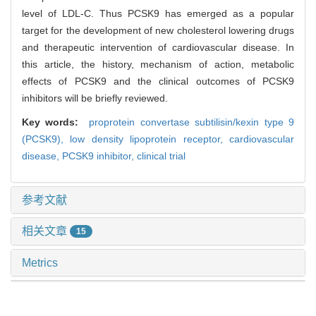
level of LDL-C. Thus PCSK9 has emerged as a popular
target for the development of new cholesterol lowering drugs
and therapeutic intervention of cardiovascular disease. In
this article, the history, mechanism of action, metabolic
effects of PCSK9 and the clinical outcomes of PCSK9
inhibitors will be briefly reviewed.
Key words:
proprotein convertase subtilisin/kexin type 9
(PCSK9),
low density lipoprotein receptor,
cardiovascular
disease,
PCSK9 inhibitor,
clinical trial
参考文献
相关文章
15
Metrics