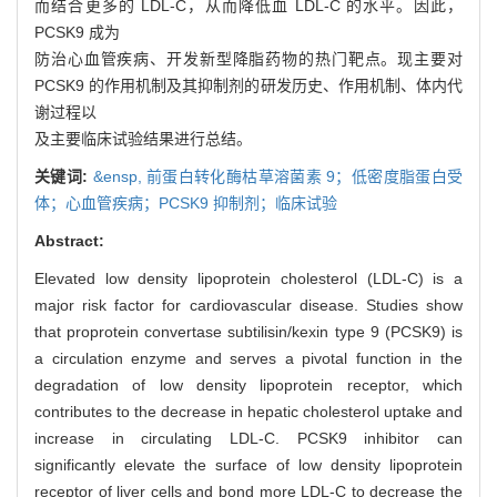
而结合更多的 LDL-C，从而降低血 LDL-C 的水平。因此，
PCSK9 成为
防治心血管疾病、开发新型降脂药物的热门靶点。现主要对
PCSK9 的作用机制及其抑制剂的研发历史、作用机制、体内代
谢过程以
及主要临床试验结果进行总结。
关键词:
&ensp,
前蛋白转化酶枯草溶菌素 9；低密度脂蛋白受
体；心血管疾病；PCSK9 抑制剂；临床试验
Abstract:
Elevated low density lipoprotein cholesterol (LDL-C) is a
major risk factor for cardiovascular disease. Studies show
that proprotein convertase subtilisin/kexin type 9 (PCSK9) is
a circulation enzyme and serves a pivotal function in the
degradation of low density lipoprotein receptor, which
contributes to the decrease in hepatic cholesterol uptake and
increase in circulating LDL-C. PCSK9 inhibitor can
significantly elevate the surface of low density lipoprotein
receptor of liver cells and bond more LDL-C to decrease the