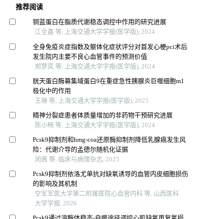
推荐阅读
铜蓝蛋白在脂质代谢稳态调控中作用的研究进展
江全鑫 等, 上海交通大学学报(医学版), 2024
全身免疫炎症指数及躯体化症状评分对首发心梗pci术后
发生院内主要不良心血管事件的预测价值
郑梦奕 等, 上海交通大学学报(医学版), 2024
胱天蛋白酶募集域蛋白9在重症急性胰腺炎巨噬细胞m1
极化中的作用
王琳 等, 上海交通大学学报(医学版), 2025
精神分裂症患者体质量增加的非药物干预研究进展
陈小畅 等, 上海交通大学学报(医学版), 2024
Pcsk9抑制剂和hmg-coa还原酶抑制剂降低乳腺癌发生风
险：代谢介导的孟德尔随机化证据
闵茜 等, 临床与病理杂志, 2025
Pcsk9抑制剂依洛尤单抗对缺氧诱导的血管内皮细胞损伤
的影响及其机制
空军军医大学第二附属医院心血管内科 等, 山西医科
大学学报, 2026
Pcsk9通过溶酶体稳态-自噬途径调控心肌缺氧再复氧损