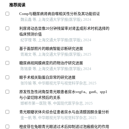
推荐阅读
Comp与糖尿病肾病自噬相关性分析及其功能验证
魏云鑫 等, 上海交通大学学报(医学版), 2024
利尿肾动态显像20分钟残留率对肾盂成形术时机选择的
临床预测价值
纪学理 等, 上海交通大学学报(医学版), 2024
基于面部照片的眼病智能诊断研究进展
胥瀚文 等, 上海交通大学学报(医学版), 2025
糖尿病视网膜病变的药物治疗研究进展
陈铭豪 等, 上海交通大学学报(医学版), 2024
眼手术相关黏蛋白异常的研究进展
张玲瑜 等, 中华眼视光学与视觉科学杂志, 2025
原发性急性闭角型青光眼患者房水vegf-a、gas6、spp1
与小梁切除术预后的关系
邯郸市第一医院 等, 中国现代医学杂志, 2025
青光眼睫状体炎综合征患者房水与血清醛固酮含量分析
金一帆 等, 中华眼视光学与视觉科学杂志, 2025
橙皮苷在兔眼青光眼滤过术后抑制滤过泡瘢痕化的作用