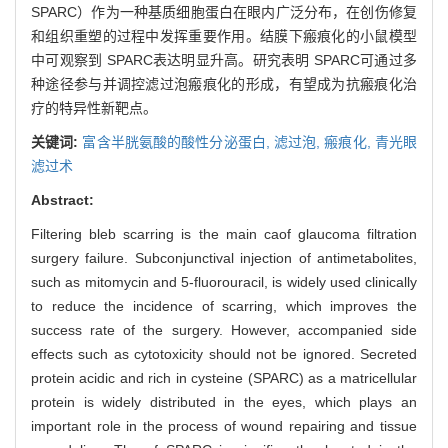
SPARC）作为一种基质细胞蛋白在眼内广泛分布，在创伤修复
和组织重塑的过程中发挥重要作用。结膜下瘢痕化的小鼠模型
中可观察到 SPARC表达明显升高。研究表明 SPARC可通过多
种途径参与并调控滤过泡瘢痕化的形成，有望成为抗瘢痕化治
疗的特异性新靶点。
关键词:
富含半胱氨酸的酸性分泌蛋白,
滤过泡,
瘢痕化,
青光眼
滤过术
Abstract:
Filtering bleb scarring is the main caof glaucoma filtration
surgery failure. Subconjunctival injection of antimetabolites,
such as mitomycin and 5-fluorouracil, is widely used clinically
to reduce the incidence of scarring, which improves the
success rate of the surgery. However, accompanied side
effects such as cytotoxicity should not be ignored. Secreted
protein acidic and rich in cysteine (SPARC) as a matricellular
protein is widely distributed in the eyes, which plays an
important role in the process of wound repairing and tissue