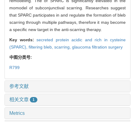
remodeling. The of SPARC is significantly elevated in the
momodel of subconjunctival scarring. Researches suggest
that SPARC participates in and regulate the formation of bleb
scarring through multiple pathways, therefore it may become
a specific new target in the anti-scarring therapy.
Key words:
secreted protein acidic and rich in cysteine
(SPARC),
filtering bleb,
scarring,
glaucoma filtration surgery
中图分类号:
R799
参考文献
相关文章
1
Metrics