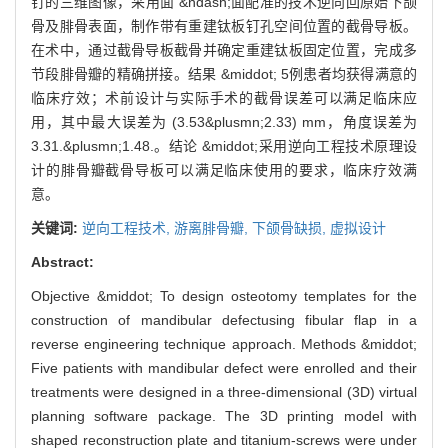
钉的三维图像，采用面 &ndash;面配准的技术逆向回原始下颌
骨及腓骨表面，制作带有重建钛板钉孔空间位置的截骨导板。
在术中，通过截骨导板截骨并确定重建钛板固定位置，完成多
节段腓骨瓣的精确拼接。结果 &middot; 5例患者均获得满意的
临床疗效；术前设计与实际手术的截骨误差可以满足临床应
用，其中最大误差为 (3.53&plusmn;2.33) mm，角度误差为
3.31.&plusmn;1.48.。结论 &middot;采用逆向工程技术原理设
计的腓骨瓣截骨导板可以满足临床使用的要求，临床疗效满
意。
关键词:
逆向工程技术,
游离腓骨瓣,
下颌骨缺损,
虚拟设计
Abstract:
Objective &middot; To design osteotomy templates for the
construction of mandibular defectusing fibular flap in a
reverse engineering technique approach. Methods &middot;
Five patients with mandibular defect were enrolled and their
treatments were designed in a three-dimensional (3D) virtual
planning software package. The 3D printing model with
shaped reconstruction plate and titanium-screws were under