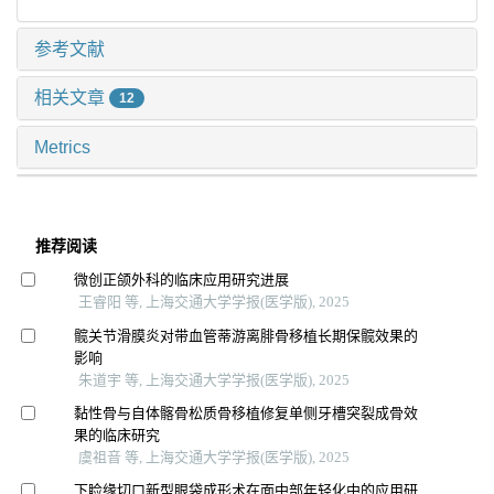
参考文献
相关文章
12
Metrics
推荐阅读
微创正颌外科的临床应用研究进展
王睿阳 等, 上海交通大学学报(医学版), 2025
髋关节滑膜炎对带血管蒂游离腓骨移植长期保髋效果的
影响
朱道宇 等, 上海交通大学学报(医学版), 2025
黏性骨与自体髂骨松质骨移植修复单侧牙槽突裂成骨效
果的临床研究
虞祖音 等, 上海交通大学学报(医学版), 2025
下睑缘切口新型眼袋成形术在面中部年轻化中的应用研