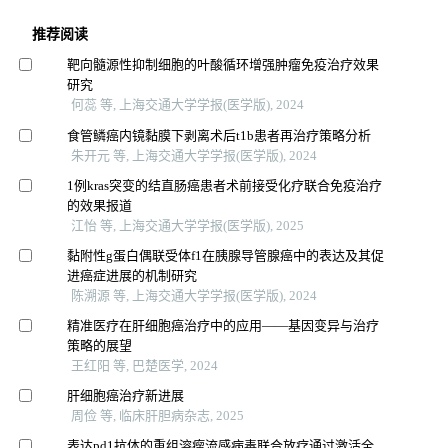
推荐阅读
靶向髓源性抑制细胞的叶酸循环增强肿瘤免疫治疗效果
研究
何蕊 等, 上海交通大学学报(医学版), 2024
食管鳞癌内镜黏膜下剥离术后t1b患者再治疗策略分析
朱开元 等, 上海交通大学学报(医学版), 2024
1例kras突变的结直肠癌患者术前接受化疗联合免疫治疗
的效果报道
江怡 等, 上海交通大学学报(医学版), 2025
黏附性g蛋白偶联受体f1在胰腺导管腺癌中的表达及其促
进癌症进展的机制研究
陈溯源 等, 上海交通大学学报(医学版), 2024
精准医疗在肝细胞癌治疗中的应用——基因变异与治疗
策略的展望
王红阳 等, 巴楚医学, 2024
肝细胞癌治疗新进展
周俭 等, 临床肝胆病杂志, 2025
表达pd1抗体的重组溶瘤流感病毒联合放疗通过激活全