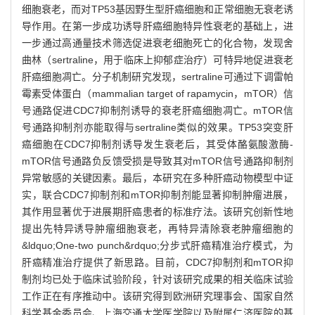
细胞衰老，而对TP53基因野生型肝癌细胞和正常细胞无衰老诱
导作用。在第一步成功诱导肝癌细胞特异性衰老的基础上，进
一步通过高通量技术筛选促进衰老细胞死亡的化合物，发现舍
曲林（sertraline，用于临床上抑郁症治疗）可特异地促进衰老
肝癌细胞凋亡。分子机制研究发现，sertraline可通过下调雷帕
霉素受体蛋白（mammalian target of rapamycin，mTOR）信
号通路促进CDC7抑制剂诱导的衰老肝癌细胞凋亡。mTOR信
号通路抑制剂亦能取得与sertraline类似的效果。TP53突变肝
癌细胞在CDC7抑制剂诱导发生衰老后，其受体酪氨酸激酶-
mTOR信号通路负反馈受损是导致其对mTOR信号通路抑制剂
异常敏感的关键因素。最后，本研究在多种肝癌动物模型中证
实，联合CDC7抑制剂和mTOR抑制剂能显著抑制肿瘤进展，
其作用显著优于进展期肝癌患者的标准疗法。该研究创新性地
提出先特异诱导肿瘤细胞衰老，再特异清除衰老肿瘤细胞的
&ldquo;One-two punch&rdquo;分步式肝癌精准治疗模式，为
肝癌精准治疗提供了新思路。目前，CDC7抑制剂和mTOR抑
制剂均已处于临床试验阶段，针对该研究成果的相关临床试验
工作正在有序推动中。该研究得到欧洲研究理事会、国家自然
科学基金委员会、上海交通大学医学院以及附属仁济医院的基