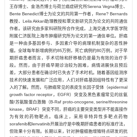
王存博士、金浩杰博士与荷兰癌症研究所Serena Vegna博士、
Bente Benedict博士为论文的共同第一作者，Rene? Bernards
教授、Leila Akkari助理教授和覃文新研究员为论文的共同通信
作者。该研究由多家科研院所合作完成，上海交通大学医学院
附属仁济医院上海市肿瘤研究所为论文的第一通信单位。肝癌
是一种由多基因参与、多因素介导的病理机制复杂的恶性肿
瘤。全球每年新增病例约85万例，死亡病例约80万例。对于早
期肝癌患者而言，手术切除和肝移植仍是最为有效的治疗手
段。然而，由于肝癌早期诊治较为困难，病情进展快且预后
差，大部分患者在确诊时已失去了手术时机。随着基因组测序
技术的快速发展和广泛应用，人们对肝癌基因组特性有了更深
入的了解。然而，与肺癌常见的表皮生长因子受体（epidermal
growth factor receptor，EGFR）突变及黑色素瘤常见的丝氨
酸/苏氨酸蛋白激酶（B-Raf proto-oncogene, serine/threonine
kinase，BRAF）突变不同，肝癌的主要突变类型并不能直接作
为有效的药物靶点。临床上，采用非特异性多靶点药物
sorafenib和lenvatinib开展治疗是中晚期肝癌患者的标准疗法，
但效果十分有限。长期以来，针对肿瘤细胞增殖特点研发的抗