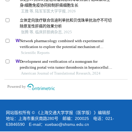
身t细胞免疫协同抑制肝癌细胞生长
王雅 等, 陆军军医大学学报, 2026
立体定向放疗联合信迪利单抗和贝伐珠单抗治疗不可切
除原发性肝癌的效果分析
张腾 等, 临床肝胆病杂志, 2025
Network pharmacology combined with experimental
verification to explore the potential mechanism of
naringenin in the treatment of cervical cancer
Scientific Reports
Development and verification of a nomogram for
predicting portal vein tumor thrombosis in hepatocellular
carcinoma
American Journal of Translational Research, 2024
Powered by
网站版权所有 © 《上海交通大学学报（医学版）》编辑部
地址：上海市重庆南路280号 邮编：200025 电话：021-
63846590 E-mail：
xuebao@shsmu.edu.cn