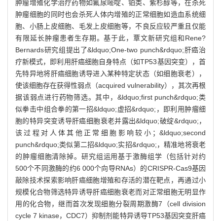
肿瘤增殖化学治疗药物如氟尿嘧啶、铂类、紫杉醇等，在杀死
肿瘤细胞的同时也会杀死人体内增殖的正常细胞如造血系统细
胞、小肠上皮细胞、毛发上皮细胞等，不良反应较严重且仅能
有限延长肿瘤患者生存期。基于此，覃文新研究组和Rene?
Bernards研究组提出了&ldquo;One-two punch&rdquo;肝癌治
疗新模式，即利用肝癌细胞自身特点（如TP53基因突变），首
先特异地将肝癌细胞诱导进入某种特定状态（如细胞衰老），
使该细胞存在获得性弱点（acquired vulnerability），其次再根
据该弱点进行药物筛选。其中，&ldquo;first punch&rdquo;类
似拳击中组合拳的第一招&ldquo;虚招&rdquo;，即利用肿瘤细
胞的特异突变诱导肝癌细胞衰老并露出&ldquo;破绽&rdquo;，
该过程对人体其他正常细胞影响较小；&ldquo;second
punch&rdquo;类似第二招&ldquo;实招&rdquo;，精准地将衰老
的肿瘤细胞清除掉。研究组运用基于激酶组学（包括针对约
500个不同激酶的约6 000个向导RNAs）的CRISPR-Cas9基因
敲除技术探索影响肝癌细胞增殖和存活的潜在靶点，再通过小
规模化合物筛选特异诱导肝癌细胞衰老而对正常细胞无明显作
用的化合物，继而首次发现细胞分裂周期激酶7（cell division
cycle 7 kinase，CDC7）抑制剂能特异诱导TP53基因突变肝癌