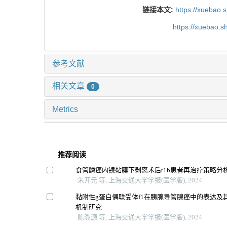
链接本文:
https://xuebao.
https://xuebao.
参考文献
相关文章
0
Metrics
推荐阅读
食管鳞癌内镜黏膜下剥离术后t1b患者再治疗策略分
朱开元 等, 上海交通大学学报(医学版), 2024
黏附性g蛋白偶联受体f1在胰腺导管腺癌中的表达及
机制研究
陈溯源 等, 上海交通大学学报(医学版), 2024