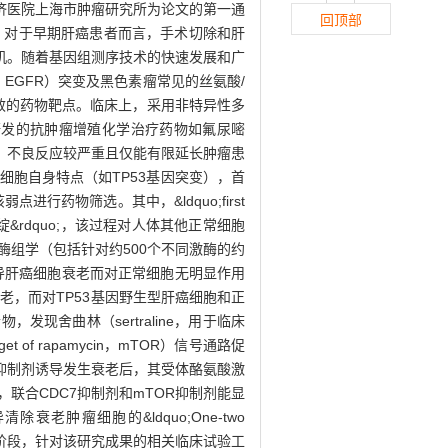
属仁济医院上海市肿瘤研究所为论文的第一通
回顶部
。对于早期肝癌患者而言，手术切除和肝
机。随着基因组测序技术的快速发展和广
or，EGFR）突变及黑色素瘤常见的丝氨酸/
能直接作为有效的药物靶点。临床上，采用非特异性多
特点研发的抗肿瘤增殖化学治疗药物如氟尿嘧
，不良反应较严重且仅能有限延长肿瘤患
利用肝癌细胞自身特点（如TP53基因突变），首
进行药物筛选。其中，&ldquo;first
破绽&rdquo;，该过程对人体其他正常细胞
用基于激酶组学（包括针对约500个不同激酶的约
异诱导肝癌细胞衰老而对正常细胞无明显作用
癌细胞衰老，而对TP53基因野生型肝癌细胞和正
舍曲林（sertraline，用于临床
of rapamycin，mTOR）信号通路促
DC7抑制剂诱导发生衰老后，其受体酪氨酸激
联合CDC7抑制剂和mTOR抑制剂能显
瘤细胞的&ldquo;One-two
试验阶段，针对该研究成果的相关临床试验工