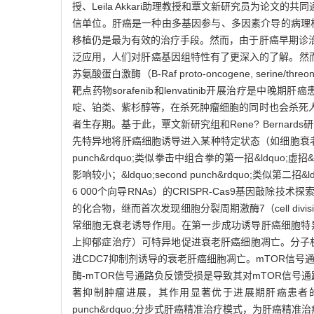
授、Leila Akkari助理教授和覃文新研究员为
信单位。肝癌是一种由多基因参与、多因素介导的病理
移植仍是最为有效的治疗手段。然而，由于肝癌早期诊
泛应用，人们对肝癌基因组特性有了更深入的了解。然而，与肺癌常
苏氨酸蛋白激酶（B-Raf proto-oncogene, se
靶点药物sorafenib和lenvatinib开展治
啶、铂类、紫杉醇等，在杀死肿瘤细胞的同时也会杀死
者生存期。基于此，覃文新研究组和Rene? Bernards研
先特异地将肝癌细胞诱导进入某种特定状态（如细胞衰老），使该细
punch&rdquo;类似拳击中组合拳的第一招&ldquo
影响较小；&ldquo;second punch&rdquo;
6 000个向导RNAs）的CRISPR-Cas9基因
的化合物，继而首次发现细胞分裂周期激酶7（cell divis
常细胞无衰老诱导作用。在第一步成功诱导肝癌细胞特异性
上抑郁症治疗）可特异地促进衰老肝癌细胞凋亡。分子机制研究发现，
进CDC7抑制剂诱导的衰老肝癌细胞凋亡。mTOR信号通路
酶-mTOR信号通路负反馈受损是导致其对mTOR信号
著抑制肿瘤进展，其作用显著优于进展期肝癌患者的标
punch&rdquo;分步式肝癌精准治疗模式，为肝癌