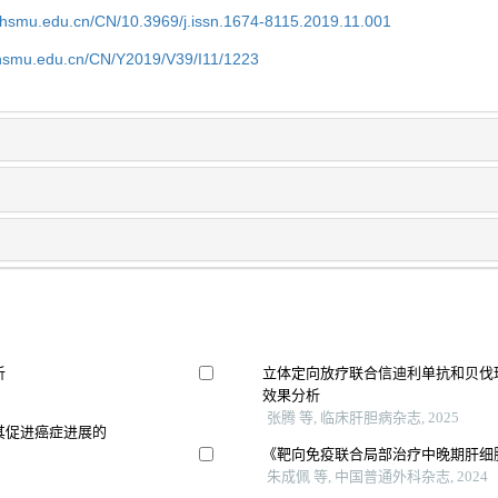
shsmu.edu.cn/CN/10.3969/j.issn.1674-8115.2019.11.001
shsmu.edu.cn/CN/Y2019/V39/I11/1223
析
立体定向放疗联合信迪利单抗和贝伐
效果分析
张腾 等, 临床肝胆病杂志, 2025
其促进癌症进展的
《靶向免疫联合局部治疗中晚期肝细
朱成佩 等, 中国普通外科杂志, 2024