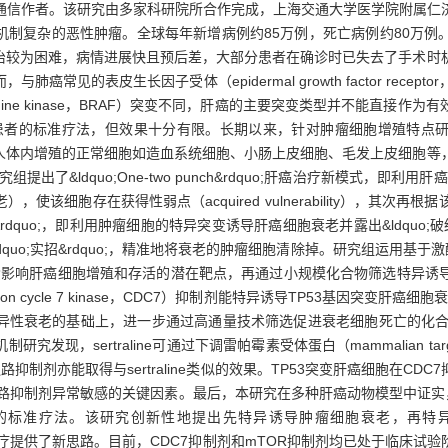
论文的共同通信作者。该研究由多家科研院所合作完成，上海交通大学医学院附
机制复杂的恶性肿瘤。全球每年新增病例约85万例，死亡病例约80万例
治较为困难，病情进展快且预后差，大部分患者在确诊时已失去了手术时
见的表皮生长因子受体（epidermal growth factor recept
rine/threonine kinase，BRAF）突变不同，肝癌的主要突变类型并不
疗是中晚期肝癌患者的标准疗法，但效果十分有限。长期以来，针对肿瘤细胞增殖
人体内增殖的正常细胞如造血系统细胞、小肠上皮细胞、毛发上皮细胞等
究组提出了&ldquo;One-two punch&rdquo;肝癌治疗新模式，即
胞存在获得性弱点（acquired vulnerability），其次再根据该弱点
;虚招&rdquo;，即利用肿瘤细胞的特异突变诱导肝癌细胞衰老并露出&ldquo;
类似第二招&ldquo;实招&rdquo;，精准地将衰老的肿瘤细胞清除掉。研究组运
敲除技术探索影响肝癌细胞增殖和存活的潜在靶点，再通过小规模化合物筛选特
ion cycle 7 kinase，CDC7）抑制剂能特异诱导TP53基因突变肝
衰老的基础上，进一步通过高通量技术筛选促进衰老细胞死亡的化合物，发现
sertraline可通过下调雷帕霉素受体蛋白（mammalian target 
抑制剂亦能取得与sertraline类似的效果。TP53突变肝癌细胞在C
通路抑制剂异常敏感的关键因素。最后，本研究在多种肝癌动物模型中证实，
准疗法。该研究创新性地提出先特异诱导肿瘤细胞衰老，再特异清除衰老肿
精准治疗提供了新思路。目前，CDC7抑制剂和mTOR抑制剂均已处于临床