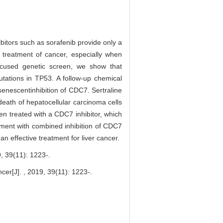
。
ibitors such as sorafenib provide only a
 treatment of cancer, especially when
focused genetic screen, we show that
utations in TP53. A follow-up chemical
senescentinhibition of CDC7. Sertraline
death of hepatocellular carcinoma cells
een treated with a CDC7 inhibitor, which
atment with combined inhibition of CDC7
n effective treatment for liver cancer.
11): 1223-.
er[J]. , 2019, 39(11): 1223-.