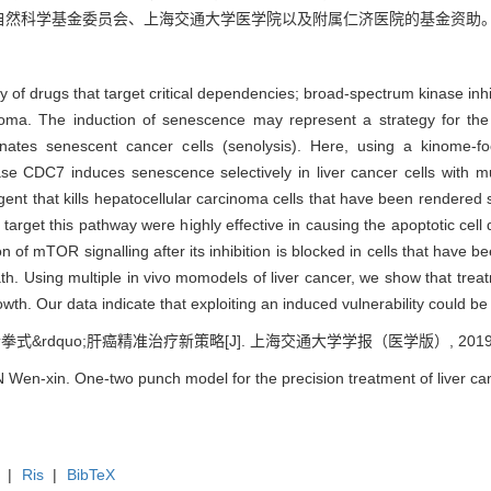
自然科学基金委员会、上海交通大学医学院以及附属仁济医院的基金资助
ity of drugs that target critical dependencies; broad-spectrum kinase inh
inoma. The induction of senescence may represent a strategy for the
inates senescent cancer cells (senolysis). Here, using a kinome-
nase CDC7 induces senescence selectively in liver cancer cells with m
agent that kills hepatocellular carcinoma cells that have been rendered 
arget this pathway were highly effective in causing the apoptotic cell 
n of mTOR signalling after its inhibition is blocked in cells that have b
ath. Using multiple in vivo momodels of liver cancer, we show that tre
. Our data indicate that exploiting an induced vulnerability could be a
拳式&rdquo;肝癌精准治疗新策略[J]. 上海交通大学学报（医学版）, 2019, 39(
Wen-xin. One-two punch model for the precision treatment of liver canc
|
Ris
|
BibTeX