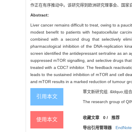
作正在有序推动中。该研究得到欧洲研究理事会、国家
Abstract:
Liver cancer remains difficult to treat, owing to a pauc
modest benefit to patients with hepatocellular carc
combined with a second drug that selectively elim
pharmacological inhibition of the DNA-replication ki
screen identified the antidepressant sertraline as an 
suppressed mTOR signalling, and selective drugs that t
treated with a CDC7 inhibitor. The feedback reactivatio
leads to the sustained inhibition of mTOR and cell de
and mTOR results in a marked reduction of tumour growth
覃文新研究组. &ldquo;组合
引用本文
The research group of QIN 
收藏文章
0
/
推荐
使用本文
导出引用管理器
EndNote