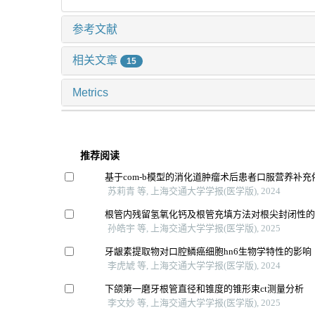
参考文献
相关文章
15
Metrics
推荐阅读
基于com-b模型的消化道肿瘤术后患者口服营养补
苏莉青 等, 上海交通大学学报(医学版), 2024
根管内残留氢氧化钙及根管充填方法对根尖封闭性
孙皓宇 等, 上海交通大学学报(医学版), 2025
牙龈素提取物对口腔鳞癌细胞hn6生物学特性的影响
李虎虓 等, 上海交通大学学报(医学版), 2024
下颌第一磨牙根管直径和锥度的锥形束ct测量分析
李文妙 等, 上海交通大学学报(医学版), 2025