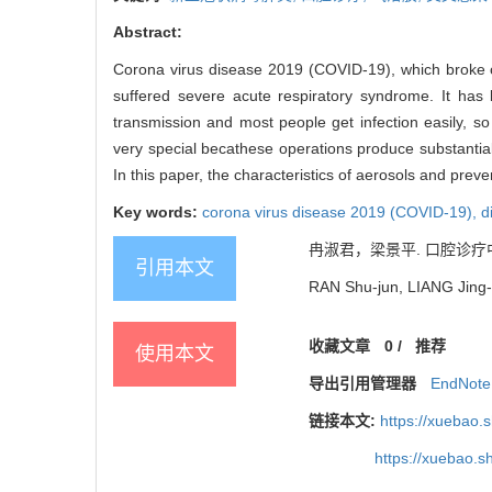
Abstract:
Corona virus disease 2019 (COVID-19), which broke o
suffered severe acute respiratory syndrome. It has
transmission and most people get infection easily, s
very special becathese operations produce substantial 
In this paper, the characteristics of aerosols and prev
Key words:
corona virus disease 2019 (COVID-19),
d
冉淑君，梁景平. 口腔诊疗中新
引用本文
RAN Shu-jun, LIANG Jing-pi
收藏文章
0
/
推荐
使用本文
导出引用管理器
EndNote
链接本文:
https://xuebao.
https://xuebao.