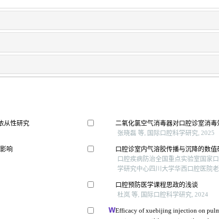
充依从性研究
二氧化氯空气消毒器对口腔诊室消毒
张晓磊 等, 国际口腔科学研究, 2025
的影响
口腔诊室内气溶胶传播与沉降的数值
口腔疾病防治全国重点实验室国家
学研究中心四川大学华西口腔医院老年科 
口腔预防医学课程思政的浅谈
杜岚 等, 国际口腔科学研究, 2024
Efficacy of xuebijing injection on pu