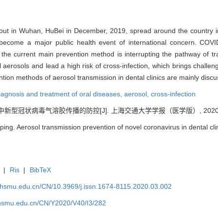
ut in Wuhan, HuBei in December, 2019, spread around the country in
 become a major public health event of international concern. COVI
o the current main prevention method is interrupting the pathway of t
aerosols and lead a high risk of cross-infection, which brings challen
ention methods of aerosol transmission in dental clinics are mainly disc
iagnosis and treatment of oral diseases,
aerosol,
cross-infection
型冠状病毒气溶胶传播的防控[J]. 上海交通大学学报（医学版）, 2020, 40(
ng. Aerosol transmission prevention of novel coronavirus in dental clini
|
Ris
|
BibTeX
shsmu.edu.cn/CN/10.3969/j.issn.1674-8115.2020.03.002
shsmu.edu.cn/CN/Y2020/V40/I3/282