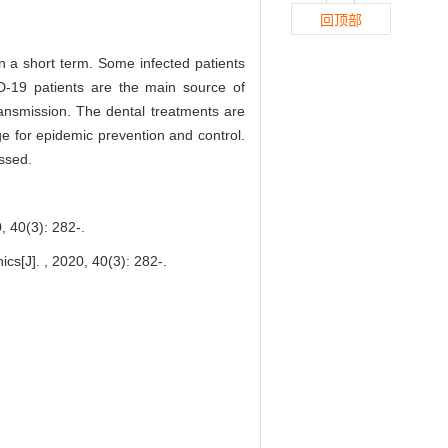
回顶部
 a short term. Some infected patients
D-19 patients are the main source of
ransmission. The dental treatments are
ge for epidemic prevention and control.
ussed.
3): 282-.
cs[J]. , 2020, 40(3): 282-.