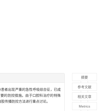
摘要
参考文献
全国，部分患者出现严重的急性呼吸综合征，已成
首要的防控措施。由于口腔科治疗的特殊
相关文章
溶胶传播防控方法进行重点讨论。
Metrics