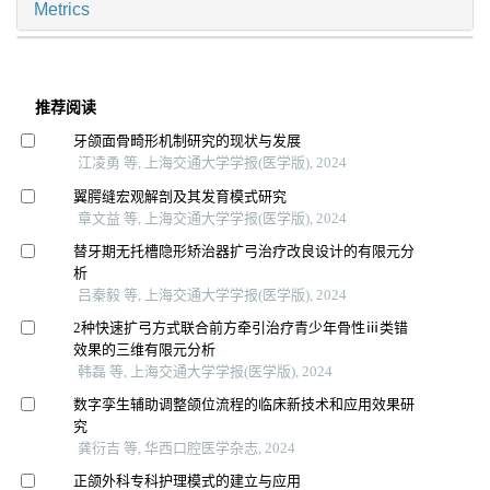
Metrics
推荐阅读
牙颌面骨畸形机制研究的现状与发展
江凌勇 等, 上海交通大学学报(医学版), 2024
翼腭缝宏观解剖及其发育模式研究
章文益 等, 上海交通大学学报(医学版), 2024
替牙期无托槽隐形矫治器扩弓治疗改良设计的有限元分
析
吕秦毅 等, 上海交通大学学报(医学版), 2024
2种快速扩弓方式联合前方牵引治疗青少年骨性ⅲ类错
效果的三维有限元分析
韩磊 等, 上海交通大学学报(医学版), 2024
数字孪生辅助调整颌位流程的临床新技术和应用效果研
究
龚衍吉 等, 华西口腔医学杂志, 2024
正颌外科专科护理模式的建立与应用