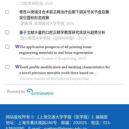
口腔疾病防治, 2025
骨性ⅲ类错牙合术前正畸治疗后颞下颌关节关节盘及髁
突位置和形态观察
李婕 等, 蚌埠医科大学学报, 2024
基于文献计量的口腔正畸学教育研究现状与趋势分析
四川师范大学学报（自然科学版）, 2025
The application prospects of 4d printing tissue
engineering materials in oral bone regeneration
International Journal of Bioprinting, 2025
Tooth profile modification and meshing characteristics for
a novel precision movable tooth drive based on
logarithmic spiral
Chinese Journal of Mechanical Engineering
Powered by
网站版权所有 © 《上海交通大学学报（医学版）》编辑部
地址：上海市重庆南路280号 邮编：200025 电话：021-
63846590 E-mail：
xuebao@shsmu.edu.cn