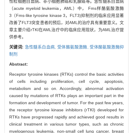
性粒细胞白血病、非小细胞肺癌和乳腺癌等。急性髓系白血病
（acute myeloid leukemia，AML）中， Fms样酪氨酸激酶
3（Fms-like tyrosine kinase 3，FLT3)抑制剂的临床应用显著
改善了FLT3突变患者的预后，对AML的治疗具有重要意义。文
章主要介绍rTKI在AML治疗中的临床应用现状，为AML治疗提
供参考。
关键词:
急性髓系白血病,
受体酪氨酸激酶,
受体酪氨酸激酶抑
制剂
Abstract:
Receptor tyrosine kinases (RTKs) control the basic activities
of cells including proliferation, cell cycle, apoptosis,
metabolism and so on. Accordingly, abnormal activation
caused by mutations of RTKs plays an important part in the
formation and development of tumor. For the past few years,
the receptor tyrosine kinase inhibitors (rTKI) developed for
RTKs have progressed rapidly and achieved good results in
clinical treatment in various tumor types, such as chronic
myelogenous leukemia, non-small cell lung cancer, breast