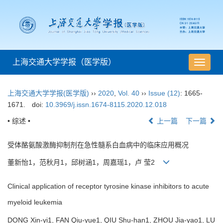
上海交通大学学报（医学版）
导
航
切
上海交通大学学报(医学版)
››
2020
,
Vol. 40
››
Issue (12)
: 1665-
换
1671.
doi:
10.3969/j.issn.1674-8115.2020.12.018
• 综述 •
上一篇
下一篇
受体酪氨酸激酶抑制剂在急性髓系白血病中的临床应用概况
董新怡1，范秋月1，邱树涵1，周嘉瑶1，卢 莹2
Clinical application of receptor tyrosine kinase inhibitors to acute
myeloid leukemia
DONG Xin-yi1, FAN Qiu-yue1, QIU Shu-han1, ZHOU Jia-yao1, LU