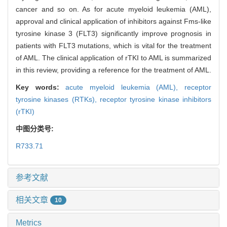
cancer and so on. As for acute myeloid leukemia (AML),
approval and clinical application of inhibitors against Fms-like
tyrosine kinase 3 (FLT3) significantly improve prognosis in
patients with FLT3 mutations, which is vital for the treatment
of AML. The clinical application of rTKI to AML is summarized
in this review, providing a reference for the treatment of AML.
Key words:
acute myeloid leukemia (AML),
receptor
tyrosine kinases (RTKs),
receptor tyrosine kinase inhibitors
(rTKI)
中图分类号:
R733.71
参考文献
相关文章
10
Metrics