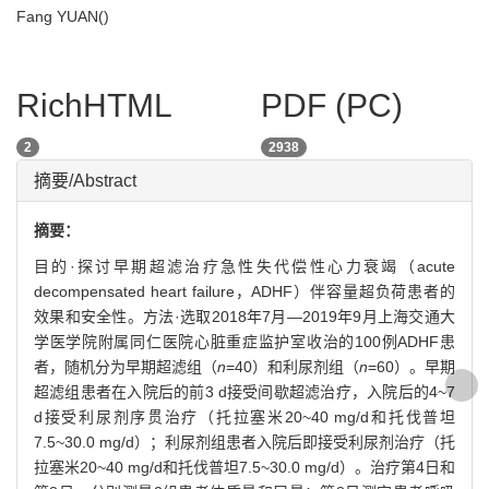
Fang YUAN(
)
RichHTML
PDF (PC)
2
2938
摘要/Abstract
摘要：
目的·探讨早期超滤治疗急性失代偿性心力衰竭（acute
decompensated heart failure，ADHF）伴容量超负荷患者的
效果和安全性。方法·选取2018年7月—2019年9月上海交通大
学医学院附属同仁医院心脏重症监护室收治的100例ADHF患
者，随机分为早期超滤组（
n
=40）和利尿剂组（
n
=60）。早期
超滤组患者在入院后的前3 d接受间歇超滤治疗，入院后的4~7
d接受利尿剂序贯治疗（托拉塞米20~40 mg/d和托伐普坦
7.5~30.0 mg/d）；利尿剂组患者入院后即接受利尿剂治疗（托
拉塞米20~40 mg/d和托伐普坦7.5~30.0 mg/d）。治疗第4日和