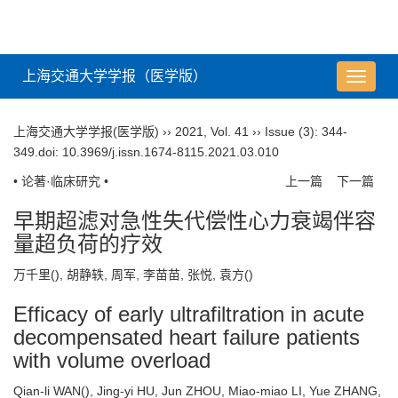
上海交通大学学报（医学版）
导
航
切
上海交通大学学报(医学版)
››
2021
,
Vol. 41
››
Issue (3)
: 344-
换
349.
doi:
10.3969/j.issn.1674-8115.2021.03.010
• 论著·临床研究 •
上一篇
下一篇
早期超滤对急性失代偿性心力衰竭伴容
量超负荷的疗效
万千里(
), 胡静轶, 周军, 李苗苗, 张悦, 袁方(
)
Efficacy of early ultrafiltration in acute
decompensated heart failure patients
with volume overload
Qian-li WAN(
), Jing-yi HU, Jun ZHOU, Miao-miao LI, Yue ZHANG,