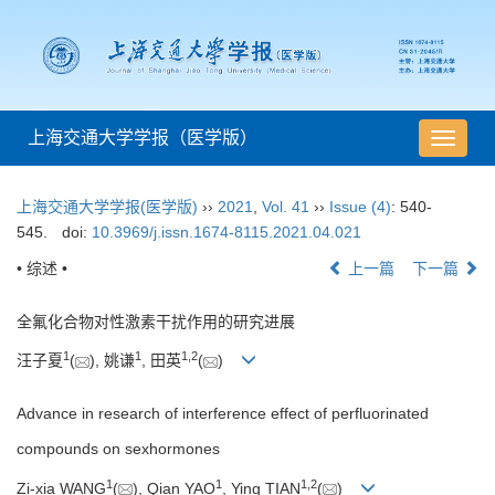
上海交通大学学报（医学版）
导
航
切
上海交通大学学报(医学版)
››
2021
,
Vol. 41
››
Issue (4)
: 540-
换
545.
doi:
10.3969/j.issn.1674-8115.2021.04.021
• 综述 •
上一篇
下一篇
全氟化合物对性激素干扰作用的研究进展
1
1
1
,
2
汪子夏
(
), 姚谦
, 田英
(
)
Advance in research of interference effect of perfluorinated
compounds on sexhormones
1
1
1
,
2
Zi-xia WANG
(
), Qian YAO
, Ying TIAN
(
)