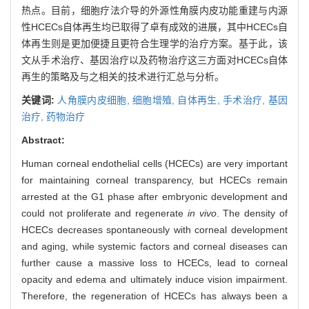
热点。目前，细胞疗法介导的外源性角膜内皮功能重建与内源
性HCECs自体再生均已取得了卓有成效的进展，其中HCECs自
体再生则是更加便捷且更符合生理学的治疗方案。基于此，该
文从手术治疗、基因治疗以及药物治疗这三方面对HCECs自体
再生的策略及与之相关的技术进行汇总与分析。
关键词:
人角膜内皮细胞,
细胞增殖,
自体再生,
手术治疗,
基因
治疗,
药物治疗
Abstract:
Human corneal endothelial cells (HCECs) are very important
for maintaining corneal transparency, but HCECs remain
arrested at the G1 phase after embryonic development and
could not proliferate and regenerate
in vivo
. The density of
HCECs decreases spontaneously with corneal development
and aging, while systemic factors and corneal diseases can
further cause a massive loss to HCECs, lead to corneal
opacity and edema and ultimately induce vision impairment.
Therefore, the regeneration of HCECs has always been a