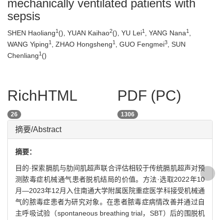
mechanically ventilated patients with
sepsis
1
2
1
1
SHEN Haoliang
(
), YUAN Kaihao
(
), YU Lei
, YANG Nana
,
1
1
3
WANG Yiping
, ZHAO Hongsheng
, GUO Fengmei
, SUN
1
Chenliang
(
)
RichHTML
PDF (PC)
26
1306
摘要/Abstract
摘要：
目的·探索膈肌与肋间肌超声联合评估相较于传统膈肌超声对预
测脓毒症机械通气患者脱机结局的价值。方法·选取2022年10
月—2023年12月入住南通大学附属医院重症医学科接受机械通
气的脓毒症患者为研究对象。在患者脓毒症病情改善并通过自
主呼吸试验（spontaneous breathing trial，SBT）后的围脱机