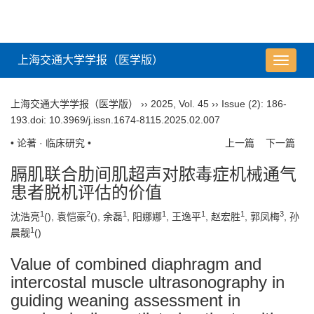
上海交通大学学报（医学版）
导
航
切
上海交通大学学报（医学版）
››
2025
,
Vol. 45
››
Issue (2)
: 186-
换
193.
doi:
10.3969/j.issn.1674-8115.2025.02.007
• 论著 · 临床研究 •
上一篇
下一篇
膈肌联合肋间肌超声对脓毒症机械通气
患者脱机评估的价值
1
2
1
1
1
1
3
沈浩亮
(
), 袁恺豪
(
), 余磊
, 阳娜娜
, 王逸平
, 赵宏胜
, 郭凤梅
, 孙
1
晨靓
(
)
Value of combined diaphragm and
intercostal muscle ultrasonography in
guiding weaning assessment in