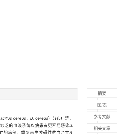
摘要
图/表
参考文献
acillus cereus
，
B. cereus
）分布广泛，
胞缺乏的血液系统疾病患者更容易感染
B.
相关文章
肿的病例。重型再生障碍性贫血合并
B.