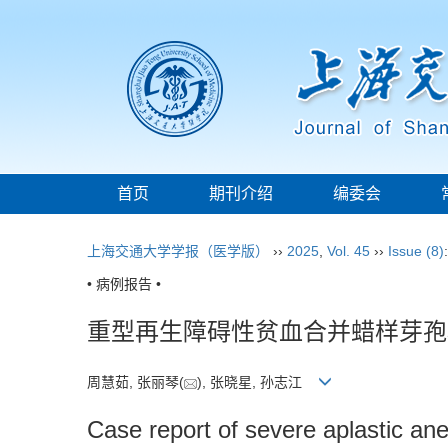
首页
期刊介绍
编委会
上海交通大学学报（医学版）
››
2025
,
Vol. 45
››
Issue (8)
• 病例报告 •
重型再生障碍性贫血合并蜡样芽孢
周慧茹, 张丽琴(
), 张晓星, 孙志江
Case report of severe aplastic an