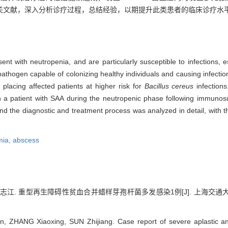
关文献，深入分析诊疗过程，总结经验，以期提升此类患者的临床诊疗水
ent with neutropenia, and are particularly susceptible to infections,
 pathogen capable of colonizing healthy individuals and causing infecti
lacing affected patients at higher risk for
Bacillus cereus
infections
 a patient with SAA during the neutropenic phase following immunosup
nd the diagnostic and treatment process was analyzed in detail, with the
mia,
abscess
孙志江. 重型再生障碍性贫血合并蜡样芽孢杆菌多发感染1例[J]. 上海交通大学学报（
, ZHANG Xiaoxing, SUN Zhijiang. Case report of severe aplastic a