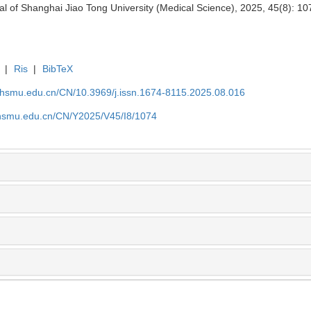
nal of Shanghai Jiao Tong University (Medical Science), 2025, 45(8): 1
|
Ris
|
BibTeX
shsmu.edu.cn/CN/10.3969/j.issn.1674-8115.2025.08.016
shsmu.edu.cn/CN/Y2025/V45/I8/1074