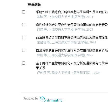
推荐阅读
系统性红斑狼疮合并纯红细胞再生障碍性贫血1例报
陈琼 等, 上海交通大学学报(医学版), 2024
囊性纤维化合并变应性支气管肺曲菌病的临床分析
何晨 等, 上海交通大学学报(医学版), 2025
血清肝素结合蛋白对重度烧伤患者预后及脓毒症发
宋晨璐 等, 上海交通大学学报(医学版), 2024
血浆置换联合经典化学治疗对多发性骨髓瘤患者肾
林桐 等, 上海交通大学学报(医学版), 2025
基于两样本孟德尔随机化研究分析肠道菌群与再生
果关系
卢传丹 等, 延安大学学报（医学科学版）, 2024
Powered by