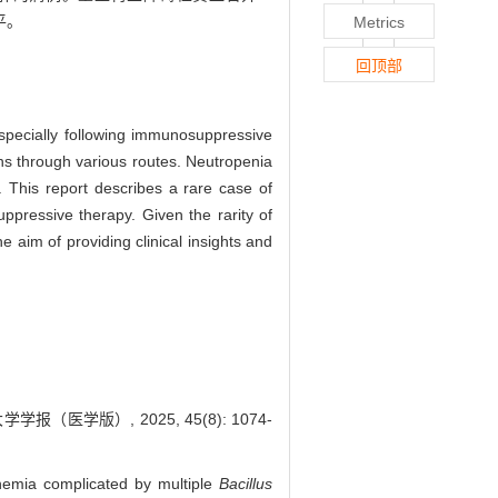
平。
Metrics
回顶部
 especially following immunosuppressive
ons through various routes. Neutropenia
. This report describes a rare case of
pressive therapy. Given the rarity of
 aim of providing clinical insights and
医学版）, 2025, 45(8): 1074-
nemia complicated by multiple
Bacillus