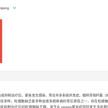
Zhijiang
免疫抑制治疗后，更易发生感染，常合并多系统并发症。蜡样芽孢杆菌（
B
途径多样。粒细胞缺乏是多种血液系统疾病的常见表现之一，存在粒细
免疫抑制治疗后的粒细胞缺乏期，发生
B. cereus
菌血症同时发生多处脓