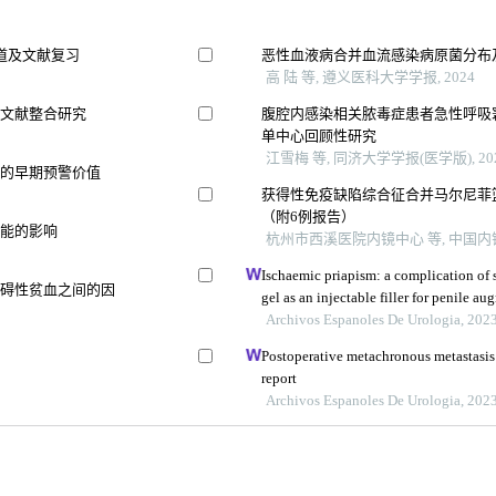
道及文献复习
恶性血液病合并血流感染病原菌分布
高 陆 等, 遵义医科大学学报, 2024
及文献整合研究
腹腔内感染相关脓毒症患者急性呼吸窘
单中心回顾性研究
江雪梅 等, 同济大学学报(医学版), 20
生的早期预警价值
获得性免疫缺陷综合征合并马尔尼菲
（附6例报告）
功能的影响
杭州市西溪医院内镜中心 等, 中国内镜杂
Ischaemic priapism: a complication of 
障碍性贫血之间的因
gel as an injectable filler for penile a
Archivos Espanoles De Urologia, 202
Postoperative metachronous metastasis 
report
Archivos Espanoles De Urologia, 202