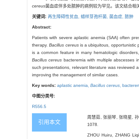
cereus
菌血症伴多处脓肿的病例较为罕见。该文结合相
关键词:
再生障碍性贫血,
蜡样芽孢杆菌,
菌血症,
脓肿
Abstract:
Patients with severe aplastic anemia (SAA) often pres
therapy.
Bacillus cereus
is a ubiquitous, opportunistic
is a common feature in many hematologic disorders, p
Bacillus cereus
bacteremia with multiple abscesses in
such presentations, relevant literature was reviewed a
improving the management of similar cases.
Key words:
aplastic anemia,
Bacillus cereus
,
bactere
中图分类号:
R556.5
周慧茹, 张丽琴, 张晓星, 
引用本文
1078.
ZHOU Huiru, ZHANG Liqin