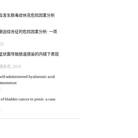
及发生脓毒症休克危险因素分析
迫综合征的危险因素分析: 一项
25
篮状菌导致肠道感染的内镜下表现
志, 2026
self-administered hyaluronic acid
ugmentation
3
of bladder cancer to penis: a case
3