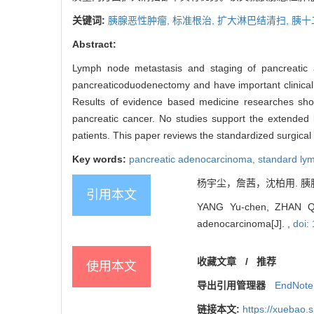
关键词:
胰腺恶性肿瘤,
标准根治,
扩大淋巴结清扫,
胰十
Abstract:
Lymph node metastasis and staging of pancreatic 
pancreaticoduodenectomy and have important clinica
Results of evidence based medicine researches show 
pancreatic cancer. No studies support the extended 
patients. This paper reviews the standardized surgical
Key words:
pancreatic adenocarcinoma,
standard l
杨宇尘，詹茜，沈柏用. 胰
引用本文
YANG Yu-chen, ZHAN Qia
adenocarcinoma[J]. ,
doi:
收藏文章
/
推荐
使用本文
导出引用管理器
EndNote
链接本文:
https://xuebao.