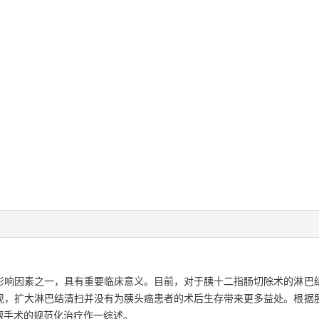
影响因素之一，具有重要临床意义。目前，对于胰十二指肠切除术的淋巴
现，扩大淋巴结清扫并没有为胰头癌患者的术后生存带来更多益处。根据
瘤手术的规范化治疗作一综述。