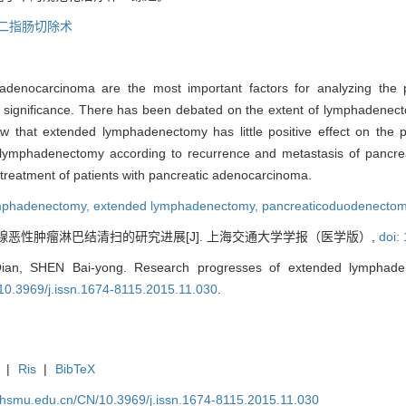
二指肠切除术
adenocarcinoma are the most important factors for analyzing the 
l significance. There has been debated on the extent of lymphadene
that extended lymphadenectomy has little positive effect on the pos
lymphadenectomy according to recurrence and metastasis of pancreat
 treatment of patients with pancreatic adenocarcinoma.
ymphadenectomy,
extended lymphadenectomy,
pancreaticoduodenecto
腺恶性肿瘤淋巴结清扫的研究进展[J]. 上海交通大学学报（医学版）,
doi:
n, SHEN Bai-yong. Research progresses of extended lymphadene
 10.3969/j.issn.1674-8115.2015.11.030
.
|
Ris
|
BibTeX
shsmu.edu.cn/CN/10.3969/j.issn.1674-8115.2015.11.030