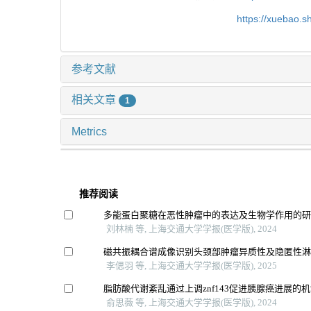
https://xuebao.
参考文献
相关文章
1
Metrics
推荐阅读
多能蛋白聚糖在恶性肿瘤中的表达及生物学作用的
刘林楠 等, 上海交通大学学报(医学版), 2024
磁共振耦合谱成像识别头颈部肿瘤异质性及隐匿性
李偲羽 等, 上海交通大学学报(医学版), 2025
脂肪酸代谢紊乱通过上调znf143促进胰腺癌进展的
俞思薇 等, 上海交通大学学报(医学版), 2024