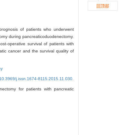
回顶部
prognosis of patients who underwent
ctomy during pancreaticoduodenectomy.
t-operative survival of patients with
ic cancer and the survival quality of
my
 10.3969/j.issn.1674-8115.2015.11.030
.
ctomy for patients with pancreatic