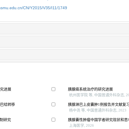
shsmu.edu.cn/CN/Y2015/V35/I11/1749
研究进展
胰腺癌系统治疗的研究进展
杭州医学院 等, 中国普通外科杂志, 20
淋巴结转移
胰腺淋巴上皮囊肿1例报告并文献复
杨中尧 等, 中国普通外科杂志, 2023
机制研究
胰腺囊性肿瘤中国学者研究现状和思
上海医学, 2026