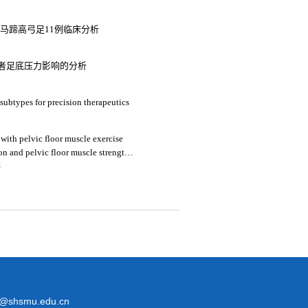
度马蹄高弓足11例临床分析
者足底压力影响的分析
 subtypes for precision therapeutics
with pelvic floor muscle exercise
n and pelvic floor muscle strength
der: a retrospective study
4
@shsmu.edu.cn