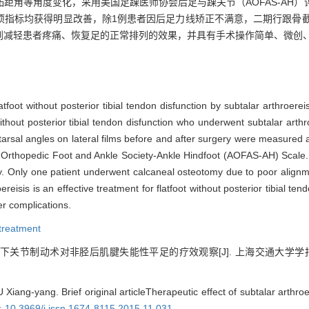
距角等角度变化，采用美国足踝医师协会后足与踝关节（AOFAS-AH
各项指标均获得明显改善，除1例患者因后足力线矫正不满意，二期行跟骨
到减轻患者疼痛、恢复足的正常排列的效果，并具有手术操作简单、微创
atfoot without posterior tibial tendon disfunction by subtalar arthroerei
ithout posterior tibial tendon disfunction who underwent subtalar arthr
atarsal angles on lateral films before and after surgery were measured
 Orthopedic Foot and Ankle Society-Ankle Hindfoot (AOFAS-AH) Scale
ly. Only one patient underwent calcaneal osteotomy due to poor alignme
reisis is an effective treatment for flatfoot without posterior tibial ten
er complications.
 treatment
距下关节制动术对非胫后肌腱失能性平足的疗效观察[J]. 上海交通大学学
iang-yang. Brief original articleTherapeutic effect of subtalar arthroere
: 10.3969/j.issn.1674-8115.2015.11.031
.