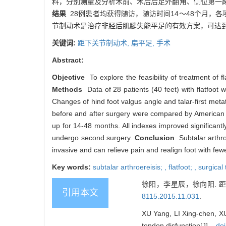
料，分别测量及分析术前、术后后足外翻角、侧位第一跖
结果
28例患者均获得随访，随访时间14～48个月，
节制动术是治疗非胫后肌腱失能平足的有效方案，可达
关键词:
距下关节制动术,
扁平足,
手术
Abstract:
Objective
To explore the feasibility of treatment of fl
Methods
Data of 28 patients (40 feet) with flatfoot w
Changes of hind foot valgus angle and talar-first met
before and after surgery were compared by American
up for 14-48 months. All indexes improved significant
undergo second surgery.
Conclusion
Subtalar arthroe
invasive and can relieve pain and realign foot with few
Key words:
subtalar arthroereisis; ,
flatfoot; ,
surgical
徐阳，李星辰，徐向阳. 
引用本文
8115.2015.11.031
.
XU Yang, LI Xing-chen, XU X
tendon disfunction[J]. ,
doi