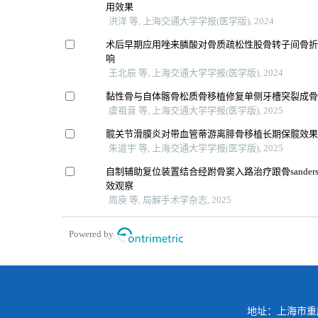
用效果
洪洋 等, 上海交通大学学报(医学版), 2024
术后早期应用唑来膦酸对骨质疏松性股骨转子间骨
响
王北辰 等, 上海交通大学学报(医学版), 2024
黏性骨与自体髂骨松质骨移植修复单侧牙槽突裂成
虞祖音 等, 上海交通大学学报(医学版), 2025
髋关节滑膜炎对带血管蒂游离腓骨移植长期保髋效
朱道宇 等, 上海交通大学学报(医学版), 2025
自制辅助复位装置结合经跗骨窦入路治疗跟骨sander
效观察
周庾 等, 局解手术学杂志, 2025
Powered by
地址：上海市重庆南