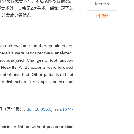
）评分比较患者术前、术后功能改变情况。
Metrics
截骨术外，其余无2次手术。
结论
距下关
、并发症少等优点。
回顶部
sis and evaluate the therapeutic effect.
oereisis were retrospectively analyzed.
 and analyzed. Changes of foot function
.
Results
All 28 patients were followed
nt of hind foot. Other patients did not
don disfunction. It is simple and minimal
报（医学版）,
doi: 10.3969/j.issn.1674-
isis on flatfoot without posterior tibial