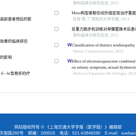
骨科临床与研究杂志, 2025
Miter构型泰勒空间外固定架治疗重
折高龄患者预后的影
杜辉 等, 广西医科大学学报, 2024
反重力跑步机训练对单髁置换术后患
骨科临床与研究杂志, 2025
骨效果的临床研究
Classification of distinct tendinopathy
Nature Communications, 2024
果的影响
Effect of electroacupuncture combined 
on urinary symptoms, sexual dysfunctio
sⅱ~ⅳ型骨折的疗
in female patients with overactive blad
Archivos Espanoles De Urologia, 202
网站版权所有 © 《上海交通大学学报（医学版）》编辑部
路280号 邮编：200025 电话：021-63846590 E-mail：
xuebao