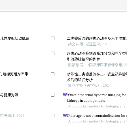
患儿并发冠状动脉病
二尖瓣反流的超声心动图及人工 智
胡文姝 等, 浙江医学, 2025
超声心动图鉴别诊断部分型和完全型
引流静脉狭窄的判定
彭颖慧 等, 中国临床医学影像杂志, 20
型心肌梗死后左室重
功能性二尖瓣反流在二叶式主动脉瓣
术后的转归分析
复旦学报（医学版）, 2024
病与健康对照
99mtc-dtpa renal dynamic imaging for 
kidneys in adult patients
Archivos Espanoles De Urologia, 202
循环, 2025
Older age is not a contraindication for 
Archivos Espanoles De Urologia, 202