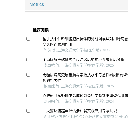
Metrics
推荐阅读
基于抗中性粒细胞胞质抗体的列线图模型对川崎病
变风险的预测作用
陈蓉 等, 上海交通大学学报(医学版), 2025
主动脉缩窄端侧吻合纠治术后的神经系统预后分析
李卓杭 等, 上海交通大学学报(医学版), 2025
无糖尿病病史患者胰岛素抵抗水平与急性st段抬高
构的相关性
杨晨蝶 等, 上海交通大学学报(医学版), 2025
心脏磁共振短轴电影成像影像组学鉴别肥厚型心肌
刘启明 等, 上海交通大学学报(医学版), 2024
三尖瓣反流超声评估浙江省实践应用专家共识
浙江省超声医学工程学会心脏超声专业委员会 等, 心电与