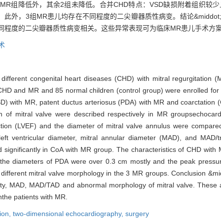
MR组降低外，其余2组未降低。合并CHD特点：VSD缺损附着组织较少且
 kPa）。此外，3组MR患儿均存在不同程度的二尖瓣器质性病变。结论&midd
同程度的二尖瓣器质性病变相关。这些异常表现可为临床MR患儿手术方
术
f different congenital heart diseases (CHD) with mitral regurgitation
CHD and MR and 85 normal children (control group) were enrolled for a
(VSD) with MR, patent ductus arteriosus (PDA) with MR and coarctation 
of mitral valve were described respectively in MR groupsechocardio
n fraction (LVEF) and the diameter of mitral valve annulus were compar
 left ventricular diameter, mitral annular diameter (MAD), and MAD
 significantly in CoA with MR group. The characteristics of CHD wit
r, the diameters of PDA were over 0.3 cm mostly and the peak pressu
ifferent mitral valve morphology in the 3 MR groups. Conclusion &
avity, MAD, MAD/TAD and abnormal morphology of mitral valve. These
nthe patients with MR.
tion,
two-dimensional echocardiography,
surgery