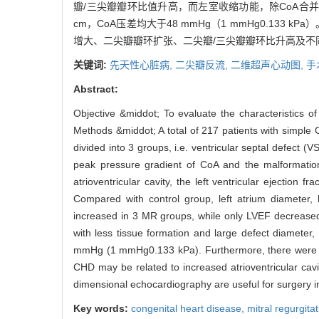
瓣/三尖瓣瓣环比值升高，而左室收缩功能，除CoA合并
cm，CoA压差均大于48 mmHg（1 mmHg0.133
增大、二尖瓣瓣环扩张、二尖瓣/三尖瓣瓣环比升高及不
关键词:
先天性心脏病,
二尖瓣反流,
二维超声心动图,
手
Abstract:
Objective &middot; To evaluate the characteristics o
Methods &middot; A total of 217 patients with simple 
divided into 3 groups, i.e. ventricular septal defect 
peak pressure gradient of CoA and the malformation 
atrioventricular cavity, the left ventricular ejectio
Compared with control group, left atrium diameter,
increased in 3 MR groups, while only LVEF decreased
with less tissue formation and large defect diamete
mmHg (1 mmHg0.133 kPa). Furthermore, there were d
CHD may be related to increased atrioventricular c
dimensional echocardiography are useful for surgery i
Key words:
congenital heart disease,
mitral regurgita