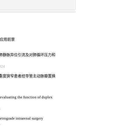
能应用前景
肺静脉异位引流及对肺循环压力和
24
重度狭窄患者经导管主动脉瓣置换
evaluating the function of duplex
3
retrograde intrarenal surgery
4