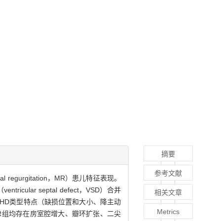
摘要
参考文献
 regurgitation，MR）患儿特征表现。
ar septal defect，VSD）合并
相关文章
观察患儿CHD类型特点（缺损位置和大小、降主动
Metrics
MR组均存在房室腔增大、瓣环扩张、二尖