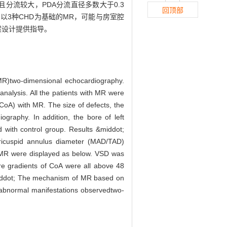
分流较大，PDA分流直径多数大于0.3
回顶部
ot;以3种CHD为基础的MR，可能与房室腔
案设计提供指导。
 (MR)two-dimensional echocardiography.
nalysis. All the patients with MR were
(CoA) with MR. The size of defects, the
graphy. In addition, the bore of left
ed with control group. Results &middot;
/tricuspid annulus diameter (MAD/TAD)
h MR were displayed as below. VSD was
re gradients of CoA were all above 48
middot; The mechanism of MR based on
 abnormal manifestations observedtwo-