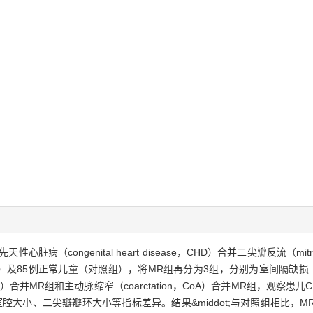
病（congenital heart disease，CHD）合并二尖瓣反流（mitral
及85例正常儿童（对照组），将MR组再分为3组，分别为室间隔缺损（ventricul
sus，PDA）合并MR组和主动脉缩窄（coarctation，CoA）合并MR组，
腔大小、二尖瓣瓣环大小等指标差异。结果&middot;与对照组相比，