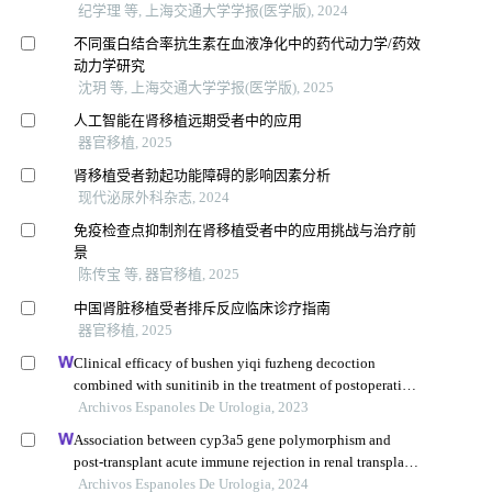
纪学理 等, 上海交通大学学报(医学版), 2024
不同蛋白结合率抗生素在血液净化中的药代动力学/药效
动力学研究
沈玥 等, 上海交通大学学报(医学版), 2025
人工智能在肾移植远期受者中的应用
器官移植, 2025
肾移植受者勃起功能障碍的影响因素分析
现代泌尿外科杂志, 2024
免疫检查点抑制剂在肾移植受者中的应用挑战与治疗前
景
陈传宝 等, 器官移植, 2025
中国肾脏移植受者排斥反应临床诊疗指南
器官移植, 2025
Clinical efficacy of bushen yiqi fuzheng decoction
combined with sunitinib in the treatment of postoperative
patients with renal cell carcinoma and its influence on
Archivos Espanoles De Urologia, 2023
their immune function
Association between cyp3a5 gene polymorphism and
post-transplant acute immune rejection in renal transplant
recipients receiving tacrolimus therapy: a correlation
Archivos Espanoles De Urologia, 2024