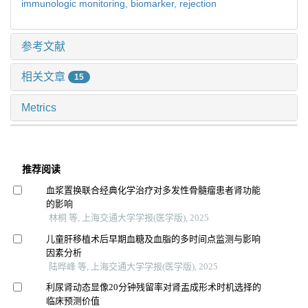
immunologic monitoring,
biomarker,
rejection
参考文献
相关文章
15
Metrics
推荐阅读
血浆置换联合经典化学治疗对多发性骨髓瘤患者肾功能
的影响
林桐 等, 上海交通大学学报(医学版), 2025
儿童肝移植术后早期血糖及血脂的多时间点监测与影响
因素分析
陆晔峰 等, 上海交通大学学报(医学版), 2025
利尿肾动态显像20分钟残留率对肾盂成形术时机选择的
临床预测价值