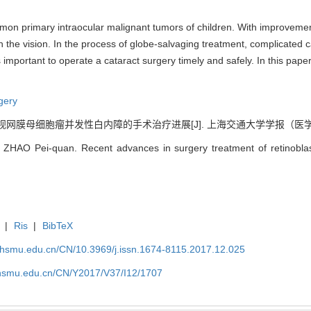
mon primary intraocular malignant tumors of children. With improvemen
n the vision. In the process of globe-salvaging treatment, complicated 
s important to operate a cataract surgery timely and safely. In this pap
gery
膜母细胞瘤并发性白内障的手术治疗进展[J]. 上海交通大学学报（医学版）, 2017
, ZHAO Pei-quan. Recent advances in surgery treatment of retinoblas
|
Ris
|
BibTeX
shsmu.edu.cn/CN/10.3969/j.issn.1674-8115.2017.12.025
shsmu.edu.cn/CN/Y2017/V37/I12/1707