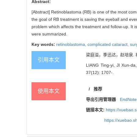
Abstract:
[Abstract] Retinoblastoma (RB) is one of the most com
the goal of RB treatment is saving the eyeball and eve
problem which affects the treatment and follow-up. It i
were summarized.
Key words:
retinoblastoma,
complicated cataract,
sur
梁庭溢，季迅达，赵培泉. 视网
引用本文
LIANG Ting-yi, JI Xun-da
37(12): 1707-.
/
推荐
使用本文
导出引用管理器
EndNote
链接本文:
https://xuebao.
https://xuebao.