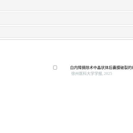
白内障摘除术中晶状体后囊膜破裂的
徐州医科大学学报, 2025
血清mir-198、tff1对视网膜母细
临床研究, 2025
像预测胰腺癌耐药性的体内
术前护理干预对睑板腺功能障碍患者
李照琴 等, 临床护理进展, 2026
Older age is not a contraindication for 
Archivos Espanoles De Urologia, 202
Clinical characteristics, treatment, a