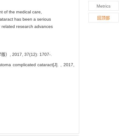
Metrics
t of the medical care,
回顶部
cataract has been a serious
er related research advances
, 37(12): 1707-.
toma complicated cataract[J]. , 2017,