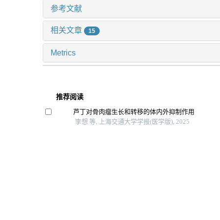
参考文献
相关文章
15
Metrics
推荐阅读
芦丁对骨肉瘤生长和转移的体内外抑制作用
李想 等, 上海交通大学学报(医学版), 2025
基于人工智能技术的斜视诊疗进展
郭勇麟 等, 上海交通大学学报(医学版), 2024
［18f］f-fmiso和［18f］f-flt pet/ct双核素显
研究
孙晨玮 等, 上海交通大学学报(医学版), 2025
糖尿病视网膜病变的药物治疗研究进展
陈铭豪 等, 上海交通大学学报(医学版), 2024