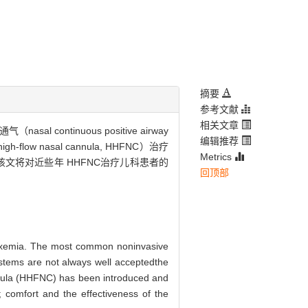
摘要
参考文献
相关文章
inuous positive airway
编辑推荐
w nasal cannula, HHFNC）治疗
Metrics
文将对近些年 HHFNC治疗儿科患者的
回顶部
hypoxemia. The most common noninvasive
ystems are not always well acceptedthe
cannula (HHFNC) has been introduced and
 comfort and the effectiveness of the