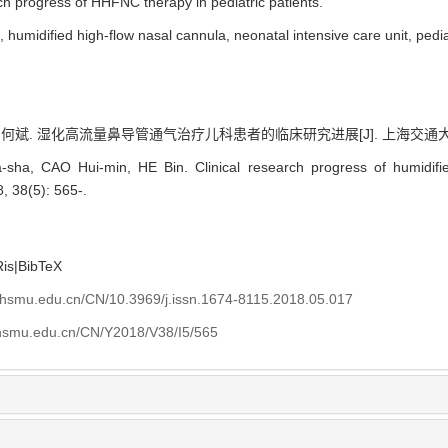
rch progress of HHFNC therapy in pediatric patients.
e,
humidified high-flow nasal cannula,
neonatal intensive care unit,
pedia
 湿化高流量鼻导管通气治疗儿科患者的临床研究进展[J]. 上海交通大学学报（医学
ha, CAO Hui-min, HE Bin. Clinical research progress of humidifie
8, 38(5): 565-.
Ris
|
BibTeX
shsmu.edu.cn/CN/10.3969/j.issn.1674-8115.2018.05.017
shsmu.edu.cn/CN/Y2018/V38/I5/565