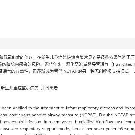
的治疗。在新生儿重症监护病房最常见的是经鼻持续气道正压通气（nasal cont
和院内感染的风险。近些年来，湿化高流量鼻导管通气（humidified high-flo
通气的有效性，正逐渐成为替代 NCPAP的另一种无创呼吸支持模式。该
,
新生儿重症监护病房,
儿科患者
e been applied to the treatment of infant respiratory distress and 
is nasal continuous positive airway pressure (NCPAP). But the NCPAP s
and nosocomial infection. In recent years, humidified high-flow nasal 
ninvasive respiratory support mode, becait increases patients&rsquo;