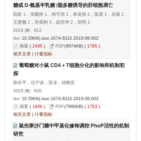
糖或 D-氨基半乳糖 /脂多糖诱导的肝细胞凋亡
阮昕 1，张颖婷 1，韩可琪 1，林龙帅 2，陈晨 1，岳铭 1，
王楚翘 1，孙英刚 3，赵庆华 2，贺明 1
2019 (
8
): 812.
doi:
10.3969/j.issn.1674-8115.2019.08.002
摘要
(
2495
)
PDF
(9974KB) (
1785
)
相关文章
|
计量指标
葡萄糖对小鼠 CD4 + T细胞分化的影响和机制初
探
陈冬平，伍宁波，苏冰，钮晓音
2019 (
8
): 820.
doi:
10.3969/j.issn.1674-8115.2019.08.003
摘要
(
1606
)
PDF
(7886KB) (
1753
)
相关文章
|
计量指标
鼠伤寒沙门菌中甲基化修饰调控 PhoP活性的机制
研究