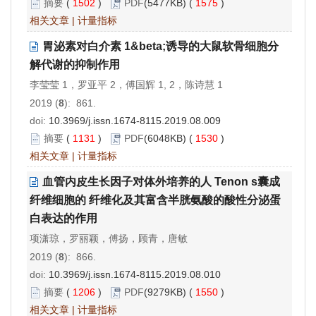
摘要
(
1502
)
PDF
(5477KB) (
1575
)
相关文章
|
计量指标
胃泌素对白介素 1&beta;诱导的大鼠软骨细胞分
解代谢的抑制作用
李莹莹 1，罗亚平 2，傅国辉 1, 2，陈诗慧 1
2019 (
8
): 861.
doi:
10.3969/j.issn.1674-8115.2019.08.009
摘要
(
1131
)
PDF
(6048KB) (
1530
)
相关文章
|
计量指标
血管内皮生长因子对体外培养的人 Tenon s囊成
纤维细胞的 纤维化及其富含半胱氨酸的酸性分泌蛋
白表达的作用
项潇琼，罗丽颖，傅扬，顾青，唐敏
2019 (
8
): 866.
doi:
10.3969/j.issn.1674-8115.2019.08.010
摘要
(
1206
)
PDF
(9279KB) (
1550
)
相关文章
|
计量指标