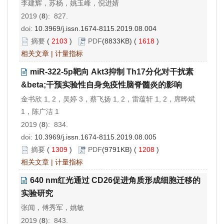
李建辉，苏杨，姚玉峰，倪进婧
2019 (
8
): 827.
doi:
10.3969/j.issn.1674-8115.2019.08.004
摘要
(
2103
)
PDF
(8833KB) (
1618
)
相关文章
|
计量指标
miR-322-5p靶向 Akt3抑制 Th17分化对干扰素
&beta;干预实验性自身免疫性脑脊髓炎的影响
金书欣 1, 2，吴婷 3，蔡飞扬 1, 2，雷蕴轩 1, 2，席晔斌
1，陈广洁 1
2019 (
8
): 834.
doi:
10.3969/j.issn.1674-8115.2019.08.005
摘要
(
1309
)
PDF
(9791KB) (
1208
)
相关文章
|
计量指标
640 nm红光通过 CD26促进角质形成细胞迁移的
实验研究
张闻，傅秀军，姚敏
2019 (
8
): 843.