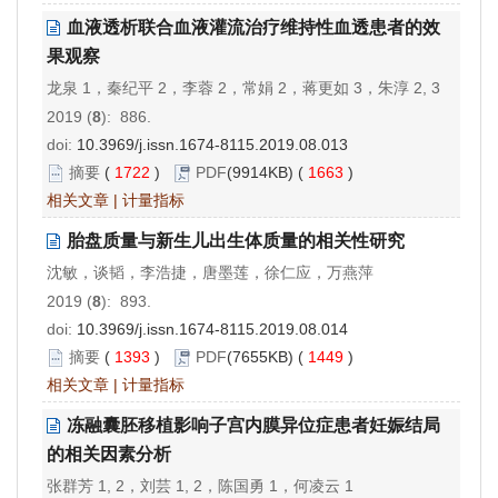
血液透析联合血液灌流治疗维持性血透患者的效
果观察
龙泉 1，秦纪平 2，李蓉 2，常娟 2，蒋更如 3，朱淳 2, 3
2019 (
8
): 886.
doi:
10.3969/j.issn.1674-8115.2019.08.013
摘要
(
1722
)
PDF
(9914KB) (
1663
)
相关文章
|
计量指标
胎盘质量与新生儿出生体质量的相关性研究
沈敏，谈韬，李浩捷，唐墨莲，徐仁应，万燕萍
2019 (
8
): 893.
doi:
10.3969/j.issn.1674-8115.2019.08.014
摘要
(
1393
)
PDF
(7655KB) (
1449
)
相关文章
|
计量指标
冻融囊胚移植影响子宫内膜异位症患者妊娠结局
的相关因素分析
张群芳 1, 2，刘芸 1, 2，陈国勇 1，何凌云 1