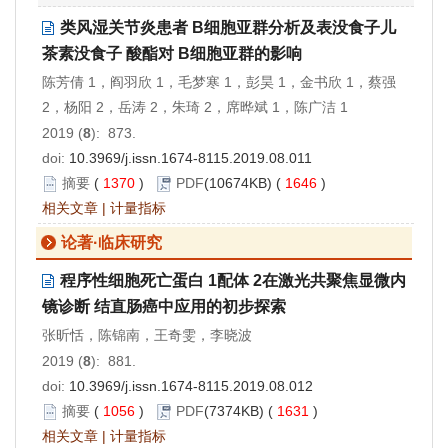
类风湿关节炎患者 B细胞亚群分析及表没食子儿
茶素没食子 酸酯对 B细胞亚群的影响
陈芳倩 1，阎羽欣 1，毛梦寒 1，彭昊 1，金书欣 1，蔡强
2，杨阳 2，岳涛 2，朱琦 2，席晔斌 1，陈广洁 1
2019 (
8
): 873.
doi:
10.3969/j.issn.1674-8115.2019.08.011
摘要
(
1370
)
PDF
(10674KB) (
1646
)
相关文章
|
计量指标
论著·临床研究
程序性细胞死亡蛋白 1配体 2在激光共聚焦显微内
镜诊断 结直肠癌中应用的初步探索
张昕恬，陈锦南，王奇雯，李晓波
2019 (
8
): 881.
doi:
10.3969/j.issn.1674-8115.2019.08.012
摘要
(
1056
)
PDF
(7374KB) (
1631
)
相关文章
|
计量指标