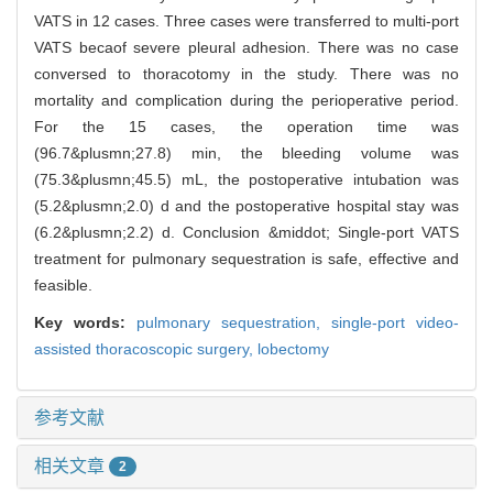
VATS in 12 cases. Three cases were transferred to multi-port
VATS becaof severe pleural adhesion. There was no case
conversed to thoracotomy in the study. There was no
mortality and complication during the perioperative period.
For the 15 cases, the operation time was
(96.7&plusmn;27.8) min, the bleeding volume was
(75.3&plusmn;45.5) mL, the postoperative intubation was
(5.2&plusmn;2.0) d and the postoperative hospital stay was
(6.2&plusmn;2.2) d. Conclusion &middot; Single-port VATS
treatment for pulmonary sequestration is safe, effective and
feasible.
Key words:
pulmonary sequestration,
single-port video-
assisted thoracoscopic surgery,
lobectomy
参考文献
相关文章
2