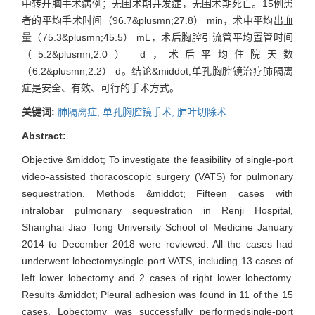
中转开胸手术病例；无围术期并发症，无围术期死亡。15例患
者的平均手术时间（96.7&plusmn;27.8） min，术中平均出血
量（75.3&plusmn;45.5） mL，术后胸腔引流管平均置管时间
（5.2&plusmn;2.0） d，术后平均住院天数
（6.2&plusmn;2.2） d。结论&middot;单孔胸腔镜治疗肺隔离
症是安全、有效、可行的手术方式。
关键词:
肺隔离症,
单孔胸腔镜手术,
肺叶切除术
Abstract:
Objective &middot; To investigate the feasibility of single-port
video-assisted thoracoscopic surgery (VATS) for pulmonary
sequestration. Methods &middot; Fifteen cases with
intralobar pulmonary sequestration in Renji Hospital,
Shanghai Jiao Tong University School of Medicine January
2014 to December 2018 were reviewed. All the cases had
underwent lobectomysingle-port VATS, including 13 cases of
left lower lobectomy and 2 cases of right lower lobectomy.
Results &middot; Pleural adhesion was found in 11 of the 15
cases. Lobectomy was successfully performedsingle-port