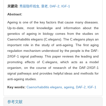
关键词:
秀丽隐杆线虫,
衰老,
DAF-2,
IGF-1
Abstract:
Ageing is one of the key factors that cause many diseases.
Up-to-date, most knowledge and information about the
genetics of ageing in biology comes from the studies on
Caenorhabditis elegans (C.elegans). The C.elegans plays an
important role in the study of anti-ageing. The first aging
regulation mechanism understood by the people is the DAF-
2/IGF-1 signal pathway. This paper reviews the leading and
promoting effects of C.elegans, which acts as a model
organism, on the course of research of the DAF-2/IGF-1
signal pathways and provides helpful ideas and methods for
anti-ageing studies.
Key words:
Caenorhabditis elegans,
ageing,
DAF-2,
IGF-1
参考文献