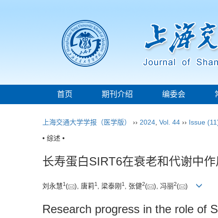
首页
期刊介绍
编委会
上海交通大学学报（医学版）
››
2024
,
Vol. 44
››
Issue (11
• 综述 •
长寿蛋白SIRT6在衰老和代谢中
1
1
1
2
2
刘永慧
(
), 唐莉
, 梁泰刚
, 张健
(
), 冯丽
(
)
Research progress in the role of 