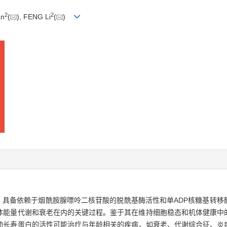
2
2
an
(
), FENG Li
(
)
，具备依赖于烟酰胺腺嘌呤二核苷酸的脱酰基酶活性和单ADP核糖基转移酶
能量代谢和衰老在内的关键过程。鉴于其在维持细胞稳态和机体健康中的关
长寿蛋白的活性可能治疗与年龄相关的疾病，如衰老、代谢综合征、炎症和