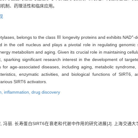
用机制、药理活性和临床应用。
现
+
tylases, belongs to the class Ⅲ longevity proteins and exhibits NAD
-d
ted in the cell nucleus and plays a pivotal role in regulating genomic 
energy metabolism and aging. Given its crucial role in maintaining cell
 sparking significant research interest in the development of targete
s for age-associated diseases, including aging, metabolic syndrome,
teristics, enzymatic activities, and biological functions of SIRT6,
 various SIRT6 activators.
m,
inflammation,
drug discovery
, 冯丽. 长寿蛋白SIRT6在衰老和代谢中作用的研究进展[J]. 上海交通大学学报（医