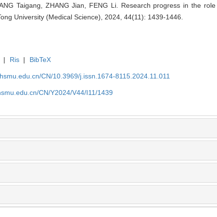
ANG Taigang, ZHANG Jian, FENG Li. Research progress in the role 
Tong University (Medical Science), 2024, 44(11): 1439-1446.
|
Ris
|
BibTeX
shsmu.edu.cn/CN/10.3969/j.issn.1674-8115.2024.11.011
shsmu.edu.cn/CN/Y2024/V44/I11/1439