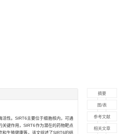
摘要
图/表
参考文献
活性。SIRT6主要位于细胞核内，可通
键作用，SIRT6作为潜在的药物靶点
相关文章
生殖健康等。该文综述了SIRT6的结