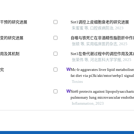
向干预的研究进展
Sirt1调控上皮细胞衰老的研究进展
朱蜜蜜 等, 口腔疾病防治, 2023
改变的研究进展
自噬与铁死亡在非酒精性脂肪肝中作
张硕 等, 实用临床医药杂志, 2025
作用及其机制
Sirt1在骨代谢过程中的调控作用
张荣伟 等, 河北医科大学学报, 2025
研究
Mc-lr aggravates liver lipid metabolism
fat diet via pi3k/akt/mtor/srebp1 sign
Toxins
Sirt6 protects against lipopolysaccha
pulmonary lung microvascular endothel
Inflammation, 2023