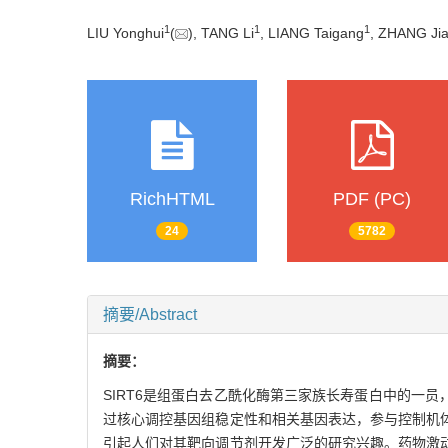
1
1
1
LIU Yonghui
(
), TANG Li
, LIANG Taigang
, ZHANG Ji
RichHTML
PDF (PC)
24
5782
摘要/Abstract
摘要：
SIRT6是组蛋白去乙酰化酶第三家族长寿蛋白中的一员
过核心调控基因组稳定性和相关基因表达，参与控制机体
引起人们对其靶向调节剂开发广泛的研究兴趣。药物激动