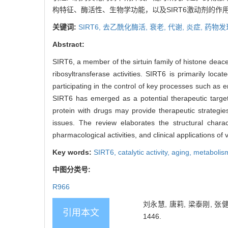
构特征、酶活性、生物学功能，以及SIRT6激动剂的作
关键词:
SIRT6,
去乙酰化酶活,
衰老,
代谢,
炎症,
药物发
Abstract:
SIRT6, a member of the sirtuin family of histone deace
ribosyltransferase activities. SIRT6 is primarily loca
participating in the control of key processes such as 
SIRT6 has emerged as a potential therapeutic target,
protein with drugs may provide therapeutic strategie
issues. The review elaborates the structural charac
pharmacological activities, and clinical applications of
Key words:
SIRT6,
catalytic activity,
aging,
metabolis
中图分类号:
R966
刘永慧, 唐莉, 梁泰刚, 张健
引用本文
1446.