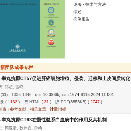
论著 · 技术与方法
综述
病例报告
创新团队成果专栏
-睾丸抗原CT57促进肝癌细胞增殖、侵袭、迁移和上皮间质转化
, 郑超, 雷鸣
 (
11
): 1335-1346.
doi:
10.3969/j.issn.1674-8115.2024.11.001
要
(
1132
)
HTML
(
31
)
PDF
(8853KB) (
2747
)
和表
|
参考文献
|
相关文章
|
计量指标
-睾丸抗原CT63在慢性髓系白血病中的作用及其机制
, 周亚群, 魏婷宜, 雷鸣