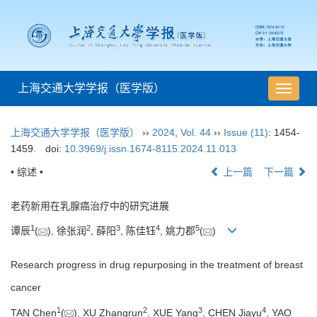
上海交通大学学报（医学版）
导
航
切
上海交通大学学报（医学版）
››
2024
,
Vol. 44
››
Issue (11)
: 1454-
换
1459.
doi:
10.3969/j.issn.1674-8115.2024.11.013
• 综述 •
上一篇
下一篇
老药新用在乳腺癌治疗中的研究进展
1
2
3
4
5
谭辰
(
), 徐张润
, 薛阳
, 陈佳钰
, 姚力郡
(
)
Research progress in drug repurposing in the treatment of breast
cancer
1
2
3
4
TAN Chen
(
), XU Zhangrun
, XUE Yang
, CHEN Jiayu
, YAO