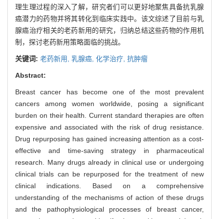
理生理过程的深入了解，研究者们可以更好地聚焦具备抗乳腺
癌潜力的药物并将其转化到临床实践中。该文综述了目前与乳
腺癌治疗相关的老药新用的研究，归纳总结这些药物的作用机
制，探讨老药新用策略面临的挑战。
关键词:
老药新用,
乳腺癌,
化学治疗,
抗肿瘤
Abstract:
Breast cancer has become one of the most prevalent
cancers among women worldwide, posing a significant
burden on their health. Current standard therapies are often
expensive and associated with the risk of drug resistance.
Drug repurposing has gained increasing attention as a cost-
effective and time-saving strategy in pharmaceutical
research. Many drugs already in clinical use or undergoing
clinical trials can be repurposed for the treatment of new
clinical indications. Based on a comprehensive
understanding of the mechanisms of action of these drugs
and the pathophysiological processes of breast cancer,