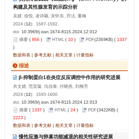
构建及其性腺发育的示踪分析
吴婧, 徐悦, 凌诗颖, 宋怀东, 乔洁, 董梅
2024 (
12
): 1587-1592.
doi:
10.3969/j.issn.1674-8115.2024.12.012
摘要
(
856
)
HTML
(
10
)
PDF
(2359KB) (
1337
)
数据和表
|
参考文献
|
相关文章
|
计量指标
综述
β-抑制蛋白1在炎症反应调控中作用的研究进展
衣文婧, 范宜璇, 仇佳泰, 付晓燕, 刘梅芳
2024 (
12
): 1593-1600.
doi:
10.3969/j.issn.1674-8115.2024.12.013
摘要
(
1337
)
HTML
(
24
)
PDF
(3422KB) (
2223
)
数据和表
|
参考文献
|
相关文章
|
计量指标
慢性应激与卵巢功能减退的相关性研究进展