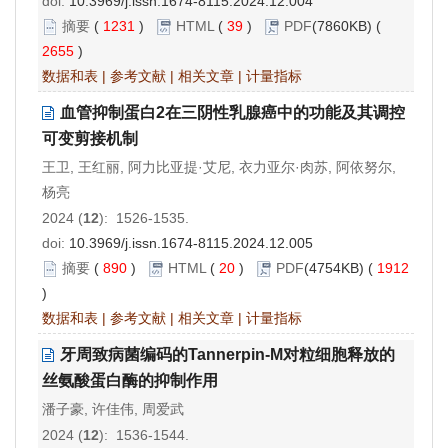
doi:
10.3969/j.issn.1674-8115.2024.12.004
摘要
(
1231
)
HTML
(
39
)
PDF
(7860KB) (
2655
)
数据和表
|
参考文献
|
相关文章
|
计量指标
血管抑制蛋白2在三阴性乳腺癌中的功能及其调控
可变剪接机制
王卫, 王红丽, 阿力比亚提·艾尼, 衣力亚尔·肉苏, 阿依努尔,
杨亮
2024 (
12
): 1526-1535.
doi:
10.3969/j.issn.1674-8115.2024.12.005
摘要
(
890
)
HTML
(
20
)
PDF
(4754KB) (
1912
)
数据和表
|
参考文献
|
相关文章
|
计量指标
牙周致病菌编码的Tannerpin-M对粒细胞释放的
丝氨酸蛋白酶的抑制作用
潘子豪, 许佳伟, 周爱武
2024 (
12
): 1536-1544.