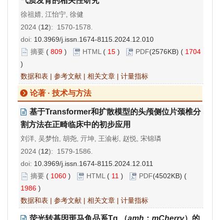
气质发育的相关性研究
徐祖婧, 江怡宁, 徐健
2024 (
12
): 1570-1578.
doi:
10.3969/j.issn.1674-8115.2024.12.010
摘要
(
809
)
HTML
(
15
)
PDF
(2576KB) (
1704
)
数据和表
|
参考文献
|
相关文章
|
计量指标
论著 · 技术与方法
基于Transformer和扩散模型的头颅侧位片颈椎分
割方法在正畸临床中的初步应用
刘洋, 吴梦怡, 胡尧, 亓坤, 王渝彬, 赵悦, 宋锦璘
2024 (
12
): 1579-1586.
doi:
10.3969/j.issn.1674-8115.2024.12.011
摘要
(
1060
)
HTML
(
11
)
PDF
(4502KB) (
1986
)
数据和表
|
参考文献
|
相关文章
|
计量指标
荧光转基因斑马鱼品系Tg （
amh
：
mCherry
）的