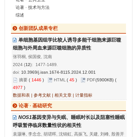
论著 · 技术与方法
综述
创新团队成果专栏
单细胞基因组学比较人诱导多能干细胞来源巨噬
细胞与外周血来源巨噬细胞的异质性
张羽桐, 侯国俊, 沈南
2024 (
12
): 1477-1489.
doi:
10.3969/j.issn.1674-8115.2024.12.001
摘要
(
1446
)
HTML
(
45
)
PDF
(5900KB) (
4977
)
数据和表
|
参考文献
|
相关文章
|
计量指标
论著 · 基础研究
NOS1
基因变异与失眠、睡眠时长以及阻塞性睡眠
呼吸暂停临床数量性状的相关性
袁灏琳, 李念念, 胡珺晖, 沈锦虹, 高振飞, 关建, 刘峰, 殷善开