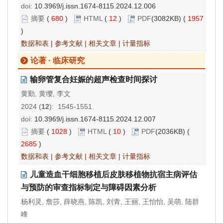
doi:
10.3969/j.issn.1674-8115.2024.12.006
摘要
(
680
)
HTML
(
12
)
PDF
(3082KB) (
1957
)
数据和表
|
参考文献
|
相关文章
|
计量指标
论著 · 临床研究
输卵管复合妊娠的超声检查时间探讨
黄勤, 黄缨, 李文
2024 (
12
): 1545-1551.
doi:
10.3969/j.issn.1674-8115.2024.12.007
摘要
(
1028
)
HTML
(
10
)
PDF
(2036KB) (
2685
)
数据和表
|
参考文献
|
相关文章
|
计量指标
儿童造血干细胞移植后皮肤移植物抗宿主病评估
与预防的审查指标制定与障碍因素分析
杨利灵, 詹莎, 薛晓燕, 陈凯, 刘青, 王丽, 王怡怡, 吴萌, 陆群
峰