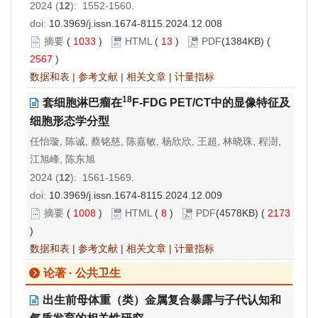
2024 (
12
): 1552-1560.
doi:
10.3969/j.issn.1674-8115.2024.12.008
摘要
(
1033
)
HTML
(
13
)
PDF
(1384KB) (
2567
)
数据和表
|
参考文献
|
相关文章
|
计量指标
18
套细胞淋巴瘤在
F-FDG PET/CT中的显像特征及
细胞形态学分型
任怡璇, 陈诚, 蔡铭慈, 陈嘉敏, 杨欣欣, 王超, 林晓珠, 程澍,
江旭峰, 陈东旭
2024 (
12
): 1561-1569.
doi:
10.3969/j.issn.1674-8115.2024.12.009
摘要
(
1008
)
HTML
(
8
)
PDF
(4578KB) (
2173
)
数据和表
|
参考文献
|
相关文章
|
计量指标
论著 · 公共卫生
出生前母体重（类）金属复合暴露与子代认知和