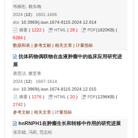
韦柳彤, 赖东梅
2024 (
12
): 1601-1606.
doi:
10.3969/j.issn.1674-8115.2024.12.014
摘要
(
1222
)
HTML
(
28
)
PDF
(1820KB) (
6284
)
数据和表
|
参考文献
|
相关文章
|
计量指标
抗体药物偶联物在血液肿瘤中的临床应用研究进
展
唐思洁, 糜坚青
2024 (
12
): 1607-1614.
doi:
10.3969/j.issn.1674-8115.2024.12.015
摘要
(
1276
)
HTML
(
20
)
PDF
(1296KB) (
2742
)
参考文献
|
相关文章
|
计量指标
hnRNPH1在肿瘤生长和转移中作用的研究进展
张宗稳, 冯莉, 范志松