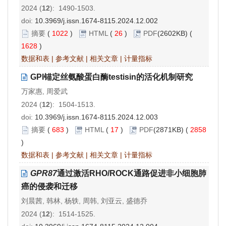
2024 (
12
): 1490-1503.
doi:
10.3969/j.issn.1674-8115.2024.12.002
摘要
(
1022
)
HTML
(
26
)
PDF
(2602KB) (
1628
)
数据和表
|
参考文献
|
相关文章
|
计量指标
GPI锚定丝氨酸蛋白酶testisin的活化机制研究
万家惠, 周爱武
2024 (
12
): 1504-1513.
doi:
10.3969/j.issn.1674-8115.2024.12.003
摘要
(
683
)
HTML
(
17
)
PDF
(2871KB) (
2858
)
数据和表
|
参考文献
|
相关文章
|
计量指标
GPR87
通过激活RHO/ROCK通路促进非小细胞肺
癌的侵袭和迁移
刘晨茜, 韩林, 杨轶, 周韩, 刘亚云, 盛德乔
2024 (
12
): 1514-1525.