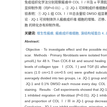
免疫组织化学法分别观察瘢痕中 COL Ⅰ / Ⅲ及 α 平滑肌
显抑制作用（均P<0.01）。② JQ-1 可抑制成纤维细胞的
验表明：① JQ-1 组 COL Ⅰ / Ⅲ总含量较 DMSO 组显
论 · JQ-1 可抑制体外人瘢痕成纤维 细胞的增殖、迁移
胞 的转化亦有抑制作用。
关键词:
增生性瘢痕,
瘢痕成纤维细胞,
溴结构域蛋白 4,
Abstract:
Objective · To investigate effect and the possible m
scar. Methods · Primary fibroblasts were isolated from
μmol/L) for 48 h. Then CCK-8 kit and wound healing a
levels of collagen type Ⅰ (COL Ⅰ) and TGF-β1 after 
scars (1.0 cm×1.0 cm×0.5 cm) were grafted subcuta
averagely divided into two groups, i.e. JQ-1 group an
JQ-1 and 0.1% DMSO each mouse every day. COL Ⅰ 
staining. Results · Cell experiments showed that JQ-1 w
1 inhibited migration of fibroblast (P<0.01). JQ-1 in
and proportion of COL Ⅰ / Ⅲ in JQ-1 group decreas
Conclusion · JQ-1 can inhibit proliferation, migration, 