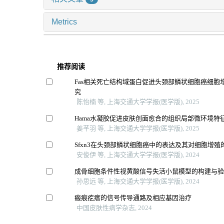
Metrics
推荐阅读
Fas相关死亡结构域蛋白促进头颈部鳞状细胞癌细胞
究
陈怡楠 等, 上海交通大学学报(医学版), 2025
Hama水凝胶促进皮肤创面愈合的组织局部微环境特
姜芊羽 等, 上海交通大学学报(医学版), 2025
Sfxn3在头颈部鳞状细胞癌中的表达及其对细胞增殖
安俊伊 等, 上海交通大学学报(医学版), 2024
成骨细胞条件性视黄酸信号失活小鼠模型的构建与
孙思远 等, 上海交通大学学报(医学版), 2024
瘢痕疙瘩的信号传导通路及相应基因治疗
中国皮肤性病学杂志, 2024