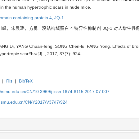
n in the human hypertrophic scars in nude mice.
main containing protein 4,
JQ-1
，宋晨璐，方勇 . 溴结构域蛋白 4 特异性抑制剂 JQ-1 对人增生性瘢
NG Di, YANG Chuan-feng, SONG Chen-lu, FANG Yong. Effects of bromo
pertropic scar#br#[J]. , 2017, 37(7): 924-.
|
Ris
|
BibTeX
shsmu.edu.cn/CN/10.3969/j.issn.1674-8115.2017.07.007
shsmu.edu.cn/CN/Y2017/V37/I7/924