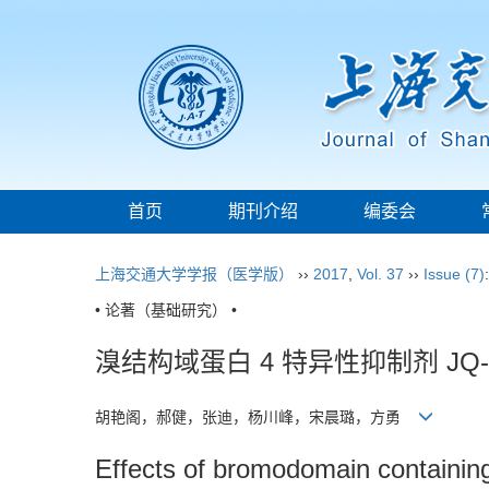
首页
期刊介绍
编委会
上海交通大学学报（医学版）
››
2017
,
Vol. 37
››
Issue (7)
• 论著（基础研究） •
溴结构域蛋白 4 特异性抑制剂 JQ
胡艳阁，郝健，张迪，杨川峰，宋晨璐，方勇
Effects of bromodomain containing