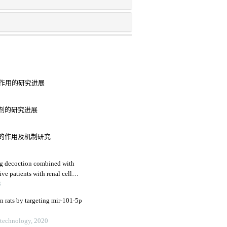
中作用的研究进展
制剂的研究进展
的作用及机制研究
eng decoction combined with
ive patients with renal cell
immune function
3
in rats by targeting mir-101-5p
otechnology, 2020