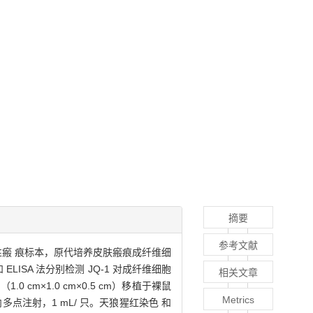
摘要
参考文献
增生性瘢 痕标本，原代培养皮肤瘢痕成纤维细
和 ELISA 法分别检测 JQ-1 对成纤维细胞
相关文章
cm×1.0 cm×0.5 cm）移植于裸鼠
Metrics
瘢痕内多点注射，1 mL/ 只。天狼猩红染色 和