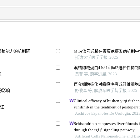
增殖能力的机制研
Mtor信号通路在瘢痕疙瘩发病机制
延边大学医学学报, 2025
溴结构域蛋白4 bd1和bd2选择性抑
征
黄菲 等, 药学进展, 2023
巨噬细胞极化对瘢痕疙瘩成纤维细胞
的影响
舒俊森 等, 解放军医学院学报, 2025
Clinical efficacy of bushen yiqi fuzh
验证
sunitinib in the treatment of postoperat
carcinoma and its influence on their 
Archivos Espanoles De Urologia, 202
Schisandrin b suppresses liver fibrosis 
through the tgf-β signaling pathway
Artificial Cells Nanomedicine and Bi