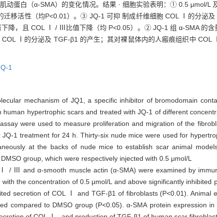
肌动蛋白（α-SMA）的变化情况。结果 · 细胞实验表明：① 0.5 μmol/L
迁移活性（均P<0.01）。③ JQ-1 可抑 制成纤维细胞 COL Ⅰ的分泌及 T
著下降，且 COL Ⅰ / Ⅲ比值下降（均 P<0.05）。② JQ-1 组 α-SMA
、COL Ⅰ的分泌及 TGF-β1 的产生；其对裸鼠体内的人瘢痕组织中 CO
JQ-1
olecular mechanism of JQ1, a specific inhibitor of bromodomain cont
 human hypertrophic scars and treated with JQ-1 of different concentrat
ssay were used to measure proliferation and migration of the fibrob
JQ-1 treatment for 24 h. Thirty-six nude mice were used for hypertr
neously at the backs of nude mice to establish scar animal model
d DMSO group, which were respectively injected with 0.5 μmol/L
/ Ⅲ and α-smooth muscle actin (α-SMA) were examined by immunoh
ith the concentration of 0.5 μmol/L and above significantly inhibited pr
hibited secretion of COL Ⅰ and TGF-β1 of fibroblasts (P<0.01). Animal
ed compared to DMSO group (P<0.05). α-SMA protein expression in 
secretion of COL Ⅰ , and production of TGF-β1 of human scar fibroblasts i