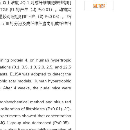
 及 以上浓度 JQ-1 对成纤维细胞增殖有明
回顶部
GF-β1 的产生（均 P<0.01）。动物实
 的含量较对照组明显下降（均 P<0.05）。 结
L Ⅰ / Ⅲ的分泌及成纤维细胞向肌成纤维细
aining protein 4, on human hypertropic
ions (0.1, 0.5, 1.0, 2.0, 2.5, and 12.5
lasts. ELISA was adopted to detect the
ophic scar models. Human hypertrophic
s. After 4 weeks, the nude mice were
istochemical method and sirius red
oliferation of fibroblasts (P<0.01). JQ-
 experiments showed that concentration
JQ-1 group also decreased (P<0.05).
n vitro; it can also inhibit secretion of