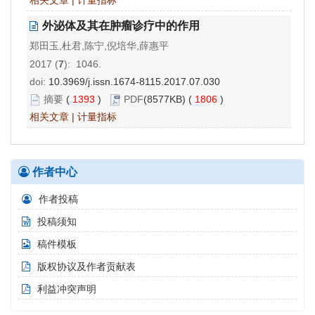
相关文章
|
计量指标
外泌体及其在肿瘤诊疗中的作用
郑田玉,杜君,陈宁,倪培华,薛惠平
2017 (
7
): 1046.
doi:
10.3969/j.issn.1674-8115.2017.07.030
摘要
(
1393
)
PDF
(8577KB) (
1806
)
相关文章
|
计量指标
作者中心
作者投稿
投稿须知
稿件模板
版权协议及作者贡献表
利益冲突声明