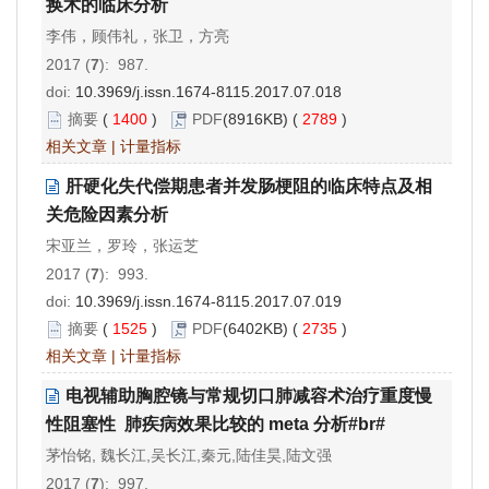
换术的临床分析
李伟，顾伟礼，张卫，方亮
2017 (
7
): 987.
doi:
10.3969/j.issn.1674-8115.2017.07.018
摘要
(
1400
)
PDF
(8916KB) (
2789
)
相关文章
|
计量指标
肝硬化失代偿期患者并发肠梗阻的临床特点及相
关危险因素分析
宋亚兰，罗玲，张运芝
2017 (
7
): 993.
doi:
10.3969/j.issn.1674-8115.2017.07.019
摘要
(
1525
)
PDF
(6402KB) (
2735
)
相关文章
|
计量指标
电视辅助胸腔镜与常规切口肺减容术治疗重度慢
性阻塞性  肺疾病效果比较的 meta 分析#br#
茅怡铭, 魏长江,吴长江,秦元,陆佳昊,陆文强
2017 (
7
): 997.