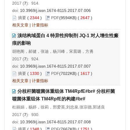
2017 (
7
): 914.
doi:
10.3969/j.issn.1674-8115.2017.07.006
摘要
(
2344
)
PDF
(9594KB) (
2647
)
相关文章
|
计量指标
溴结构域蛋白 4 特异性抑制剂 JQ-1 对人增生性瘢
痕的影响
胡艳阁，郝健，张迪，杨川峰，宋晨璐，方勇
2017 (
7
): 924.
doi:
10.3969/j.issn.1674-8115.2017.07.007
摘要
(
1330
)
PDF
(7022KB) (
1617
)
相关文章
|
计量指标
分枝杆菌噬菌体重组体 TM4RpfE#br# 分枝杆菌
噬菌体重组体 TM4RpfE的构建#br#
杜丽娟，杨婷，徐莉，邢爱英,刘忠泉,张宗德,郭述良
2017 (
7
): 930.
doi:
10.3969/j.issn.1674-8115.2017.07.008
摘要
(
1348
)
PDF
(7667KB) (
1751
)