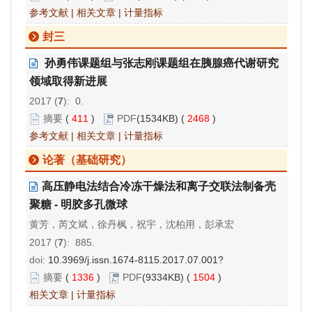
参考文献
|
相关文章
|
计量指标
封三
孙勇伟课题组与张志刚课题组在胰腺癌代谢研究
领域取得新进展
2017 (
7
): 0.
摘要
(
411
)
PDF
(1534KB) (
2468
)
参考文献
|
相关文章
|
计量指标
论著（基础研究）
高压静电法结合冷冻干燥法和离子交联法制备壳
聚糖 - 明胶多孔微球
黄芳，芮文斌，徐丹枫，祝宇，沈柏用，彭承宏
2017 (
7
): 885.
doi:
10.3969/j.issn.1674-8115.2017.07.001?
摘要
(
1336
)
PDF
(9334KB) (
1504
)
相关文章
|
计量指标