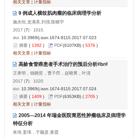
相关文章
|
计量指标
9 例成人横纹肌肉瘤的临床病理学分析
施永恒,龙满美,刘强,陈晓宇
2017 (
7
): 1015.
doi:
10.3969/j.issn.1674-8115.2017.07.023
摘要
(
1392
)
PDF
(6107KB) (
5376
)
相关文章
|
计量指标
高龄食管癌患者手术治疗的预后分析#br#
王聿明，钱晓哲，曹子昂，赵晓菁，叶清
2017 (
7
): 1020.
doi:
10.3969/j.issn.1674-8115.2017.07.024
摘要
(
1409
)
PDF
(6353KB) (
2705
)
相关文章
|
计量指标
2005—2014 年瑞金医院胃恶性肿瘤临床及病理学
特征分析
朱琦,姜瑛，于颖彦,黄霞