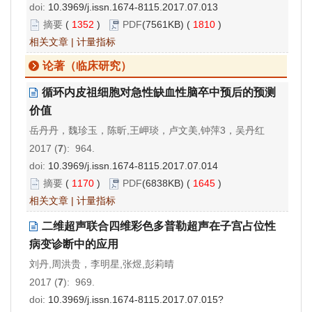
doi:
10.3969/j.issn.1674-8115.2017.07.013
摘要
(
1352
)
PDF
(7561KB) (
1810
)
相关文章
|
计量指标
论著（临床研究）
循环内皮祖细胞对急性缺血性脑卒中预后的预测
价值
岳丹丹，魏珍玉，陈昕,王岬琰，卢文美,钟萍3，吴丹红
2017 (
7
): 964.
doi:
10.3969/j.issn.1674-8115.2017.07.014
摘要
(
1170
)
PDF
(6838KB) (
1645
)
相关文章
|
计量指标
二维超声联合四维彩色多普勒超声在子宫占位性
病变诊断中的应用
刘丹,周洪贵，李明星,张煜,彭莉晴
2017 (
7
): 969.
doi:
10.3969/j.issn.1674-8115.2017.07.015?