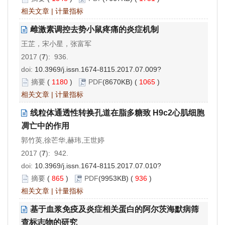
相关文章
|
计量指标
雌激素调控去势小鼠疼痛的炎症机制
王芷，宋小星，张富军
2017 (
7
): 936.
doi:
10.3969/j.issn.1674-8115.2017.07.009?
摘要
(
1180
)
PDF
(8670KB) (
1065
)
相关文章
|
计量指标
线粒体通透性转换孔道在脂多糖致 H9c2心肌细胞
凋亡中的作用
郭竹英,徐芒华,赫玮,王世婷
2017 (
7
): 942.
doi:
10.3969/j.issn.1674-8115.2017.07.010?
摘要
(
865
)
PDF
(9953KB) (
936
)
相关文章
|
计量指标
基于血浆免疫及炎症相关蛋白的阿尔茨海默病筛
查标志物的研究