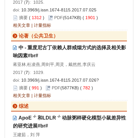
2017 (
7
): 1025.
doi:
10.3969/j.issn.1674-8115.2017.07.025
摘要
(
1312
)
PDF
(5147KB) (
1901
)
相关文章
|
计量指标
论著（公共卫生）
中 - 重度尼古丁依赖人群戒烟方式的选择及相关影
响因素#br#
蒋亚林,杜凌燕,周剑平,周灵，戴然然,李庆云
2017 (
7
): 1029.
doi:
10.3969/j.issn.1674-8115.2017.07.026?
摘要
(
991
)
PDF
(5877KB) (
782
)
相关文章
|
计量指标
综述
-/-
-/-
ApoE
和LDLR
动脉粥样硬化模型小鼠差异性
的研究进展#br#
王建茹，刘 萍