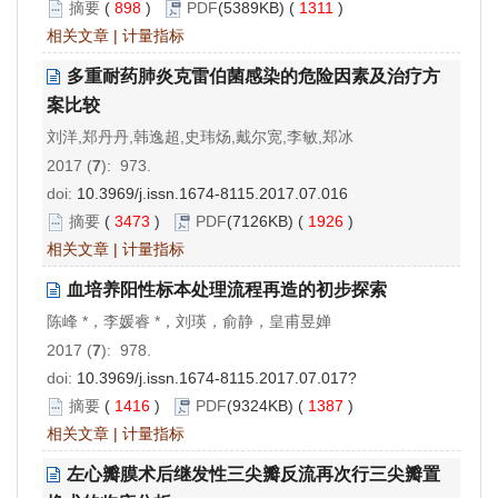
摘要
(
898
)
PDF
(5389KB) (
1311
)
相关文章
|
计量指标
多重耐药肺炎克雷伯菌感染的危险因素及治疗方
案比较
刘洋,郑丹丹,韩逸超,史玮炀,戴尔宽,李敏,郑冰
2017 (
7
): 973.
doi:
10.3969/j.issn.1674-8115.2017.07.016
摘要
(
3473
)
PDF
(7126KB) (
1926
)
相关文章
|
计量指标
血培养阳性标本处理流程再造的初步探索
陈峰 *，李媛睿 *，刘瑛，俞静，皇甫昱婵
2017 (
7
): 978.
doi:
10.3969/j.issn.1674-8115.2017.07.017?
摘要
(
1416
)
PDF
(9324KB) (
1387
)
相关文章
|
计量指标
左心瓣膜术后继发性三尖瓣反流再次行三尖瓣置