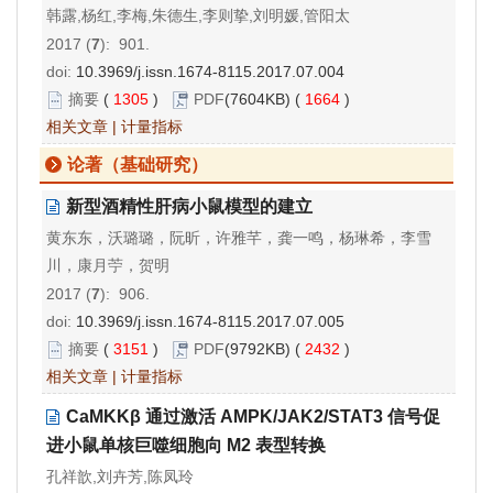
韩露,杨红,李梅,朱德生,李则挚,刘明媛,管阳太
2017 (
7
): 901.
doi:
10.3969/j.issn.1674-8115.2017.07.004
摘要
(
1305
)
PDF
(7604KB) (
1664
)
相关文章
|
计量指标
论著（基础研究）
新型酒精性肝病小鼠模型的建立
黄东东，沃璐璐，阮昕，许雅芊，龚一鸣，杨琳希，李雪
川，康月苧，贺明
2017 (
7
): 906.
doi:
10.3969/j.issn.1674-8115.2017.07.005
摘要
(
3151
)
PDF
(9792KB) (
2432
)
相关文章
|
计量指标
CaMKKβ 通过激活 AMPK/JAK2/STAT3 信号促
进小鼠单核巨噬细胞向 M2 表型转换
孔祥歆,刘卉芳,陈凤玲