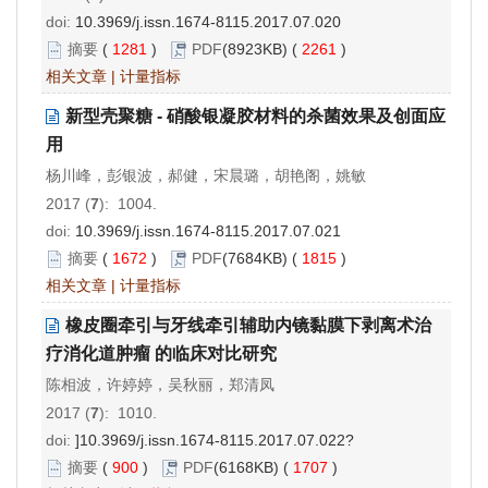
doi:
10.3969/j.issn.1674-8115.2017.07.020
摘要
(
1281
)
PDF
(8923KB) (
2261
)
相关文章
|
计量指标
新型壳聚糖 - 硝酸银凝胶材料的杀菌效果及创面应
用
杨川峰，彭银波，郝健，宋晨璐，胡艳阁，姚敏
2017 (
7
): 1004.
doi:
10.3969/j.issn.1674-8115.2017.07.021
摘要
(
1672
)
PDF
(7684KB) (
1815
)
相关文章
|
计量指标
橡皮圈牵引与牙线牵引辅助内镜黏膜下剥离术治
疗消化道肿瘤 的临床对比研究
陈相波，许婷婷，吴秋丽，郑清凤
2017 (
7
): 1010.
doi:
]10.3969/j.issn.1674-8115.2017.07.022?
摘要
(
900
)
PDF
(6168KB) (
1707
)