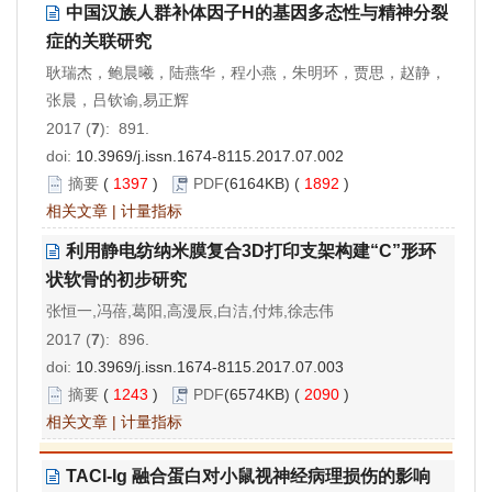
中国汉族人群补体因子H的基因多态性与精神分裂
症的关联研究
耿瑞杰，鲍晨曦，陆燕华，程小燕，朱明环，贾思，赵静，
张晨，吕钦谕,易正辉
2017 (
7
): 891.
doi:
10.3969/j.issn.1674-8115.2017.07.002
摘要
(
1397
)
PDF
(6164KB) (
1892
)
相关文章
|
计量指标
利用静电纺纳米膜复合3D打印支架构建“C”形环
状软骨的初步研究
张恒一,冯蓓,葛阳,高漫辰,白洁,付炜,徐志伟
2017 (
7
): 896.
doi:
10.3969/j.issn.1674-8115.2017.07.003
摘要
(
1243
)
PDF
(6574KB) (
2090
)
相关文章
|
计量指标
TACI-Ig 融合蛋白对小鼠视神经病理损伤的影响