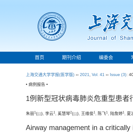
首页
期刊介绍
编委会
上海交通大学学报(医学版)
››
2021
,
Vol. 41
››
Issue (3)
: 4
• 病例报告 •
1例新型冠状病毒肺炎危重型患者
1
1
2
1
1
1
朱丽
(
), 李云
, 奚慧琴
(
), 王维俊
, 陈飞
, 陆詹婷
, 夏
Airway management in a critically 