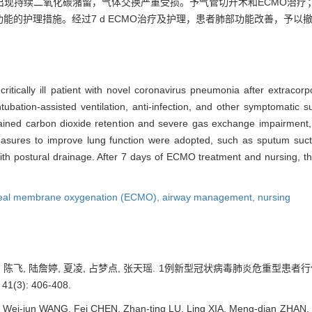
出现持续二氧化碳潴留，气体交换严重受损。予气管切开术和ECMO治疗
的护理措施。经过7 d ECMO治疗及护理，患者肺部功能改善，予以
 critically ill patient with novel coronavirus pneumonia after extra
tubation-assisted ventilation, anti-infection, and other symptomatic su
ustained carbon dioxide retention and severe gas exchange impairment
asures to improve lung function were adopted, such as sputum sucti
 with postural drainage. After 7 days of ECMO treatment and nursing, th
real membrane oxygenation (ECMO),
airway management,
nursing
俊, 陈飞, 陆詹婷, 夏凌, 占梦点, 张天瑶. 1例新型冠状病毒肺炎危重型患
(3): 406-408.
XI, Wei-jun WANG, Fei CHEN, Zhan-ting LU, Ling XIA, Meng-dian ZHA