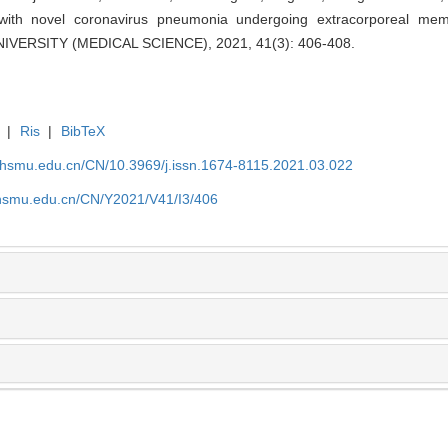
ient with novel coronavirus pneumonia undergoing extracorporeal 
ERSITY (MEDICAL SCIENCE), 2021, 41(3): 406-408.
|
Ris
|
BibTeX
shsmu.edu.cn/CN/10.3969/j.issn.1674-8115.2021.03.022
shsmu.edu.cn/CN/Y2021/V41/I3/406