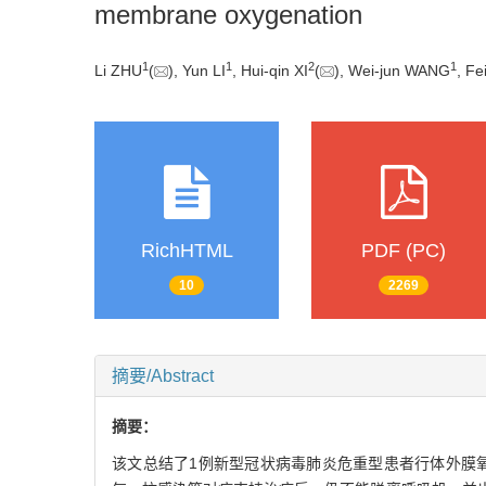
membrane oxygenation
1
1
2
1
Li ZHU
(
), Yun LI
, Hui-qin XI
(
), Wei-jun WANG
, F
RichHTML
PDF (PC)
10
2269
摘要/Abstract
摘要：
该文总结了1例新型冠状病毒肺炎危重型患者行体外膜氧合（ext