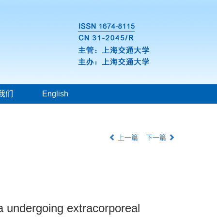
我们
English
上一篇
下一篇
ia undergoing extracorporeal