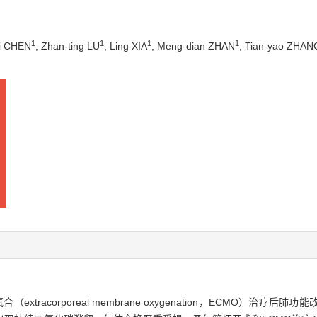
1
1
1
1
ei CHEN
, Zhan-ting LU
, Ling XIA
, Meng-dian ZHAN
, Tian-yao ZHAN
racorporeal membrane oxygenation，ECMO）治疗