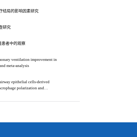
疗结局的影响因素研究
查研究
气道患者中的观察
lmonary ventilation improvement in
 and meta-analysis
irway epithelial cells-derived
crophage polarization and
onary disease by upregulating trem-