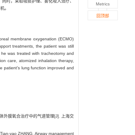
；同时，采取吸痰护理、雾化吸入治疗、
Metrics
撤机。
回顶部
corporeal membrane oxygenation (ECMO)
pport treatments, the patient was still
, he was treated with tracheotomy and
on care, atomized inhalation therapy,
e patient
'
s lung function improved and
者行体外膜氧合治疗中的气道管理[J]. 上海交
N, Tian-yao ZHANG. Airway management