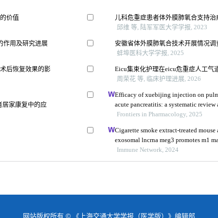
估的价值
儿科危重症患者体外膜肺氧合支持治
邱维 等, 陆军军医大学学报, 2023
的作用及研究进展
安徽省体外膜肺氧合技术开展情况调
蚌埠医科大学学报, 2025
及术后恢复效果的影
Eicu集束化护理在eicu危重症人工
周荣花 等, 临床护理进展, 2026
Efficacy of xuebijing injection on pu
患者居家康复中的应
acute pancreatitis: a systematic review
Frontiers in Pharmacology, 2025
Cigarette smoke extract-treated mouse a
exosomal lncrna meg3 promotes m1 ma
pyroptosis in chronic obstructive pulm
Immune Network, 2024
1 via m 6 a methylation
网站版权所有 © 《上海交通大学学报（医学版）》编辑部