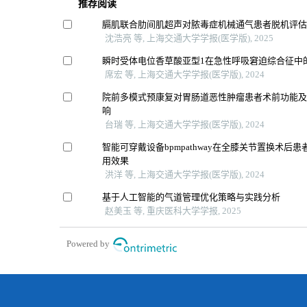
推荐阅读
膈肌联合肋间肌超声对脓毒症机械通气患者脱机评
沈浩亮 等, 上海交通大学学报(医学版), 2025
瞬时受体电位香草酸亚型1在急性呼吸窘迫综合征中
席宏 等, 上海交通大学学报(医学版), 2024
院前多模式预康复对胃肠道恶性肿瘤患者术前功能
响
台瑞 等, 上海交通大学学报(医学版), 2024
智能可穿戴设备bpmpathway在全膝关节置换术后
用效果
洪洋 等, 上海交通大学学报(医学版), 2024
基于人工智能的气道管理优化策略与实践分析
赵美玉 等, 重庆医科大学学报, 2025
Powered by