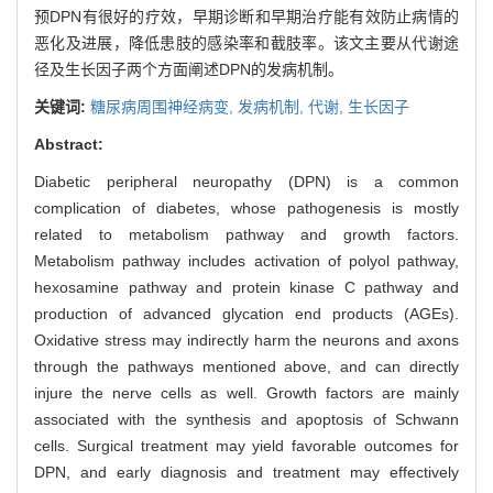
预DPN有很好的疗效，早期诊断和早期治疗能有效防止病情的
恶化及进展，降低患肢的感染率和截肢率。该文主要从代谢途
径及生长因子两个方面阐述DPN的发病机制。
关键词:
糖尿病周围神经病变,
发病机制,
代谢,
生长因子
Abstract:
Diabetic peripheral neuropathy (DPN) is a common
complication of diabetes, whose pathogenesis is mostly
related to metabolism pathway and growth factors.
Metabolism pathway includes activation of polyol pathway,
hexosamine pathway and protein kinase C pathway and
production of advanced glycation end products (AGEs).
Oxidative stress may indirectly harm the neurons and axons
through the pathways mentioned above, and can directly
injure the nerve cells as well. Growth factors are mainly
associated with the synthesis and apoptosis of Schwann
cells. Surgical treatment may yield favorable outcomes for
DPN, and early diagnosis and treatment may effectively