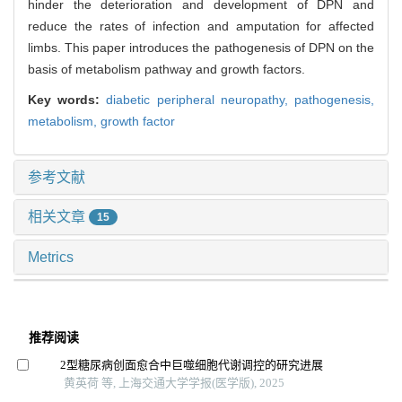
hinder the deterioration and development of DPN and
reduce the rates of infection and amputation for affected
limbs. This paper introduces the pathogenesis of DPN on the
basis of metabolism pathway and growth factors.
Key words:
diabetic peripheral neuropathy,
pathogenesis,
metabolism,
growth factor
参考文献
相关文章
15
Metrics
推荐阅读
2型糖尿病创面愈合中巨噬细胞代谢调控的研究进展
黄英荷 等, 上海交通大学学报(医学版), 2025