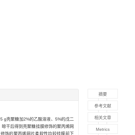
摘要
参考文献
相关文章
1.5 g壳聚糖加2%的乙酸溶液、5%的戊二
泡、晾干后得到壳聚糖挂膜修饰的聚丙烯网
Metrics
膜修饰的聚丙烯网片柔软性均较挂膜前下