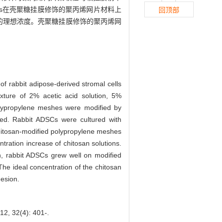
Cs在壳聚糖挂膜修饰的聚丙烯网片材料上
回顶部
片的理想浓度。壳聚糖挂膜修饰的聚丙烯网
f rabbit adipose-derived stromal cells
xture of 2% acetic acid solution, 5%
olypropylene meshes were modified by
ned. Rabbit ADSCs were cultured with
itosan-modified polypropylene meshes
ration increase of chitosan solutions.
h, rabbit ADSCs grew well on modified
The ideal concentration of the chitosan
hesion.
(4): 401-.