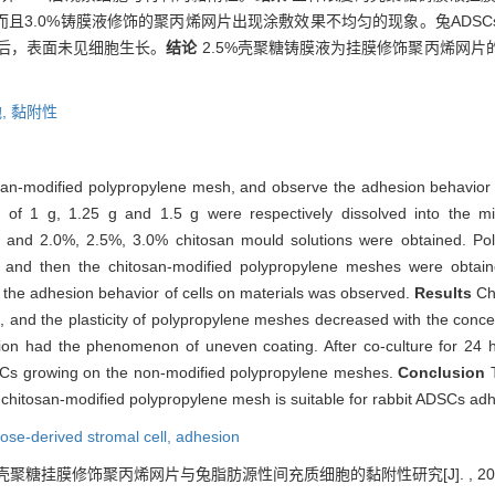
且3.0%铸膜液修饰的聚丙烯网片出现涂敷效果不均匀的现象。兔ADS
h后，表面未见细胞生长。
结论
2.5%壳聚糖铸膜液为挂膜修饰聚丙烯网
,
黏附性
san-modified polypropylene mesh, and observe the adhesion behavior o
 of 1 g, 1.25 g and 1.5 g were respectively dissolved into the mi
n, and 2.0%, 2.5%, 3.0% chitosan mould solutions were obtained. P
ns, and then the chitosan-modified polypropylene meshes were obtai
 the adhesion behavior of cells on materials was observed.
Results
Ch
and the plasticity of polypropylene meshes decreased with the concent
ion had the phenomenon of uneven coating. After co-culture for 24 
SCs growing on the non-modified polypropylene meshes.
Conclusion
 chitosan-modified polypropylene mesh is suitable for rabbit ADSCs ad
pose-derived stromal cell,
adhesion
. 壳聚糖挂膜修饰聚丙烯网片与兔脂肪源性间充质细胞的黏附性研究[J]. , 2012, 32