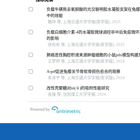
负载牛磺熊去氧胆酸的光交联明胶水凝胶支架在兔
中的效能
魏祥 等, 上海交通大学学报(医学版), 2025
负载白细胞介素-4的水凝胶微球调控卒中后免疫微
的影响
徐彤彤 等, 上海交通大学学报(医学版), 2025
肺癌恶性胸腔积液来源肿瘤细胞的小鼠pdx模型构建
王梦婷 等, 上海交通大学学报(医学版), 2024
A-prf促进兔膝关节骨软骨损伤愈合的观察
朱泽宇 等, 上海交通大学学报(医学版), 2024
改性壳聚糖对ni(ⅱ)的吸附性能研究
吴操 等, 沈阳理工大学学报, 2024
Powered by