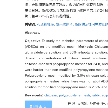
降，壳聚糖铸膜液浓度越高，聚丙烯网片柔软性越低，而
生长良好。兔ADSCs与未挂膜的聚丙烯网片共培养24 
片与兔ADSCs有良好的黏附性。
关键词:
壳聚糖挂膜,
聚丙烯网片,
兔脂肪源性间充质细胞
Abstract:
Objective
To study the technical parameters of chito
(ADSCs) on the modified mesh.
Methods
Chitosan
glutaraldehyde solution and 50% n-heptane solutio
different concentrations of chitosan mould solutio
chitosan-modified polypropylene meshes for 24 h, and
were harder than non-modified polypropylene meshes, 
Polypropylene mesh modified by 3.0% chitosan solut
polypropylene meshes, while there was no rabbit AD
solution for modified polypropylene mesh is 2.5%, and
Key words:
chitosan,
polypropylene mesh,
rabbit adi
程 慧, 吴氢凯, 孙俊芬, 等
引用本文