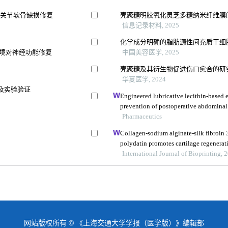
膝关节软骨缺损修复
壳聚糖明胶氧化灵芝多糖纳米纤维膜
信息记录材料, 2025
化学成分明确的脂肪源性间充质干细
环境对神经功能修复
中国美容医学, 2025
壳聚糖及其衍生物促进伤口愈合的研
华夏医学, 2024
及实验验证
Engineered lubricative lecithin-based e
prevention of postoperative abdominal
Pharmaceutics
Collagen-sodium alginate-silk fibroin 
polydatin promotes cartilage regenera
and cell apoptosis
International Journal of Bioprinting, 
网站版权所有 © 《上海交通大学学报（医学版）》编辑部