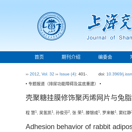
首页
期刊介绍
编委会
››
2012
,
Vol. 32
››
Issue (4)
: 401-.
doi:
10.3969/j.is
• 专题报道（排尿功能障碍及盆底重建） •
壳聚糖挂膜修饰聚丙烯网片与兔脂
1
1
2
1
1
1
程 慧
, 吴氢凯
, 孙俊芬
, 张 荣
, 滕银成
, 罗来敏
, 窦红静
Adhesion behavior of rabbit adipo