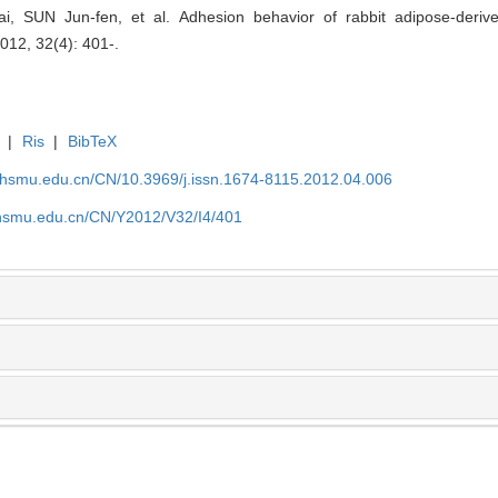
 SUN Jun-fen, et al. Adhesion behavior of rabbit adipose-derived
012, 32(4): 401-.
|
Ris
|
BibTeX
shsmu.edu.cn/CN/10.3969/j.issn.1674-8115.2012.04.006
shsmu.edu.cn/CN/Y2012/V32/I4/401