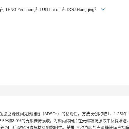
1
1
1
3
g
, TENG Yin-cheng
, LUO Lai-min
, DOU Hong-jing
脂肪源性间充质细胞（ADSCs）的黏附性。
方法
分别称取1、1.25和
、2.5%和3.0%的壳聚糖铸膜液。将聚丙烯网片在壳聚糖铸膜液中反复浸
养24 h后观察细胞与材料的黏附性。
结果
三种浓度的壳聚糖铸膜液挂