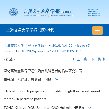
上海交通大学学报（医学版）
导
航
切
上海交通大学学报（医学版）
››
2018
,
Vol. 38
››
Issue (5)
:
换
565-.
doi:
10.3969/j.issn.1674-8115.2018.05.017
• 综述 •
上一篇
下一篇
湿化高流量鼻导管通气治疗儿科患者的临床研究进展
童兴瑜，尤纱纱，曹慧敏，何斌
Clinical research progress of humidified high-flow nasal cannula
therapy in pediatric patients
TONG Xing-yu, YOU Sha-sha, CAO Hui-min, HE Bin