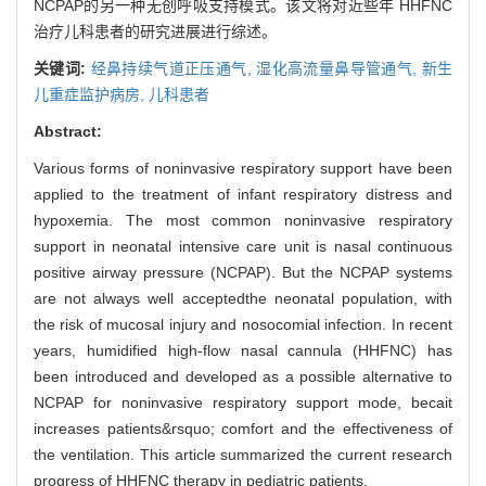
NCPAP的另一种无创呼吸支持模式。该文将对近些年 HHFNC
治疗儿科患者的研究进展进行综述。
关键词:
经鼻持续气道正压通气,
湿化高流量鼻导管通气,
新生
儿重症监护病房,
儿科患者
Abstract:
Various forms of noninvasive respiratory support have been
applied to the treatment of infant respiratory distress and
hypoxemia. The most common noninvasive respiratory
support in neonatal intensive care unit is nasal continuous
positive airway pressure (NCPAP). But the NCPAP systems
are not always well acceptedthe neonatal population, with
the risk of mucosal injury and nosocomial infection. In recent
years, humidified high-flow nasal cannula (HHFNC) has
been introduced and developed as a possible alternative to
NCPAP for noninvasive respiratory support mode, becait
increases patients&rsquo; comfort and the effectiveness of
the ventilation. This article summarized the current research
progress of HHFNC therapy in pediatric patients.