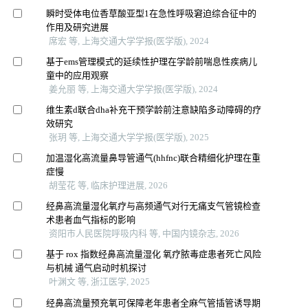
瞬时受体电位香草酸亚型1在急性呼吸窘迫综合征中的
作用及研究进展
席宏 等, 上海交通大学学报(医学版), 2024
基于ems管理模式的延续性护理在学龄前喘息性疾病儿
童中的应用观察
姜允丽 等, 上海交通大学学报(医学版), 2024
维生素d联合dha补充干预学龄前注意缺陷多动障碍的疗
效研究
张玥 等, 上海交通大学学报(医学版), 2025
加温湿化高流量鼻导管通气(hhfnc)联合精细化护理在重
症慢
胡莹花 等, 临床护理进展, 2026
经鼻高流量湿化氧疗与高频通气对行无痛支气管镜检查
术患者血气指标的影响
资阳市人民医院呼吸内科 等, 中国内镜杂志, 2026
基于 rox 指数经鼻高流量湿化 氧疗脓毒症患者死亡风险
与机械 通气启动时机探讨
叶渊文 等, 浙江医学, 2025
经鼻高流量预充氧可保障老年患者全麻气管插管诱导期