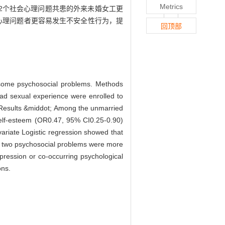
Metrics
至少有 2个社会心理问题共患的外来未婚女工更
多个社会心理问题者更容易发生不安全性行为，提
回顶部
 some psychosocial problems. Methods
ad sexual experience were enrolled to
. Results &middot; Among the unmarried
self-esteem (OR0.47, 95% CI0.25-0.90)
ariate Logistic regression showed that
st two psychosocial problems were more
pression or co-occurring psychological
ons.