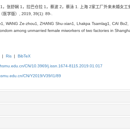
洲 1，张舒娴 1，拉巴仓拉 1，蔡波 2，蔡泳 1. 上海 2家工厂外来未
版）, 2019, 39(1): 89-.
1, WANG Ze-zhou1, ZHANG Shu-xian1, Lhakpa Tsamlag1, CAI Bo2, C
ondom among unmarried female miworkers of two factories in Shanghai[
|
Ris
|
BibTeX
shsmu.edu.cn/CN/10.3969/j.issn.1674-8115.2019.01.017
shsmu.edu.cn/CN/Y2019/V39/I1/89