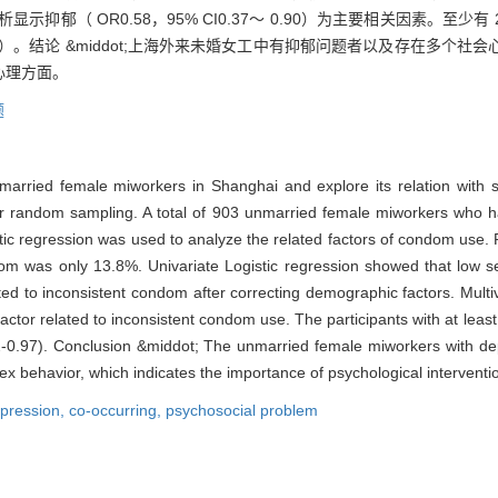
析显示抑郁（ OR0.58，95% CI0.37～ 0.90）为主要相关因素。
～ 0.97）。结论 &middot;上海外来未婚女工中有抑郁问题者以及存在
心理方面。
题
arried female miworkers in Shanghai and explore its relation with
r random sampling. A total of 903 unmarried female miworkers who h
stic regression was used to analyze the related factors of condom use
om was only 13.8%. Univariate Logistic regression showed that low 
d to inconsistent condom after correcting demographic factors. Multiv
ctor related to inconsistent condom use. The participants with at lea
2-0.97). Conclusion &middot; The unmarried female miworkers with de
x behavior, which indicates the importance of psychological interventi
pression,
co-occurring,
psychosocial problem