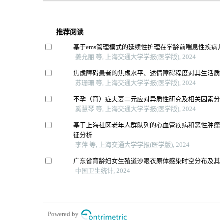
推荐阅读
基于ems管理模式的延续性护理在学龄前喘息性疾病
姜允丽 等, 上海交通大学学报(医学版), 2024
焦虑障碍患者的焦虑水平、述情障碍程度对其生活
苏珊珊 等, 上海交通大学学报(医学版), 2024
不孕（育）症夫妻二元应对异质性研究及相关因素
奚慧琴 等, 上海交通大学学报(医学版), 2024
基于上海社区老年人群队列的心血管疾病和恶性肿
征分析
李萍 等, 上海交通大学学报(医学版), 2024
广东省育龄妇女生殖道沙眼衣原体感染时空分布及
中国卫生统计, 2024
Powered by