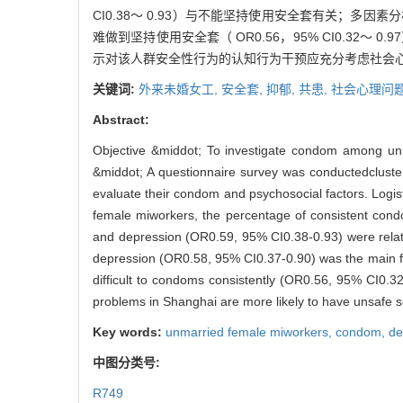
CI0.38～ 0.93）与不能坚持使用安全套有关；多因素分
难做到坚持使用安全套（ OR0.56，95% CI0.32
示对该人群安全性行为的认知行为干预应充分考虑社会
关键词:
外来未婚女工,
安全套,
抑郁,
共患,
社会心理问
Abstract:
Objective &middot; To investigate condom among unm
&middot; A questionnaire survey was conductedcluste
evaluate their condom and psychosocial factors. Logi
female miworkers, the percentage of consistent cond
and depression (OR0.59, 95% CI0.38-0.93) were relate
depression (OR0.58, 95% CI0.37-0.90) was the main fa
difficult to condoms consistently (OR0.56, 95% CI0.3
problems in Shanghai are more likely to have unsafe se
Key words:
unmarried female miworkers,
condom,
de
中图分类号:
R749