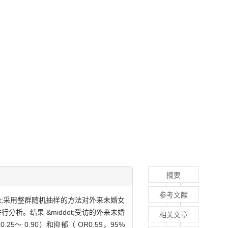
摘要
参考文献
ot;采用整群随机抽样的方法对外来未婚女
分析。结果 &middot;受访的外来未婚
相关文章
～ 0.90）和抑郁（ OR0.59，95%