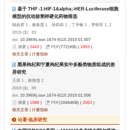
基于 THP -1-HIF-1&alpha;-HER-Luciferase细胞
模型的抗动脉粥样硬化药物筛选
钱俞君 1，秦春霞 1，孙莉莉 1，丁华敏 1，李铁军 1, 2
2019 (
1
): 33.
doi:
10.3969/j.issn.1674-8115.2019.01.007
摘要
(
2443
)
PDF
(7721KB) (
1893
)
相关文章
|
计量指标
黑果枸杞和宁夏枸杞果实中多酚类物质组成的差
异研究
王琪 1，唐惠儒 2
2019 (
1
): 39.
doi:
10.3969/j.issn.1674-8115.2019.01.008
摘要
(
1588
)
PDF
(10464KB) (
2063
)
相关文章
|
计量指标
论著·临床研究