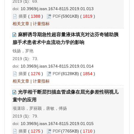
2019 (
1
): 69.
doi:
10.3969/j.issn.1674-8115.2019.01.013
摘要
(
1388
)
PDF
(5901KB) (
1819
)
相关文章
|
计量指标
麻醉诱导期急性超容量液体填充对达芬奇辅助胰
腺手术患者术中血流动力学的影响
钱扬，罗艳
2019 (
1
): 73.
doi:
10.3969/j.issn.1674-8115.2019.01.014
摘要
(
1276
)
PDF
(8128KB) (
1854
)
相关文章
|
计量指标
光学相干断层扫描血管成像在屈光参差性弱视儿
童中的应用
项潇琼，罗丽颖，唐敏，傅扬
2019 (
1
): 79.
doi:
10.3969/j.issn.1674-8115.2019.01.015
摘要
(
1275
)
PDF
(7765KB) (
1710
)