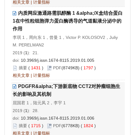
相关文章
|
计量指标
内质网应激通路需肌醇酶 1 &alpha;/X盒结合蛋白
1在中性粒细胞弹力蛋白酶诱导的气道黏液分泌中的
作用
李琪 1，周向东 1，曾曼 1，Victor P. KOLOSOV2，Juliy
M. PERELMAN2
2019 (
1
): 21.
doi:
10.3969/j.issn.1674-8115.2019.01.005
摘要
(
1431
)
PDF
(8749KB) (
1797
)
相关文章
|
计量指标
PDGFR&alpha;下游新底物 CCT2对肿瘤细胞生
长的影响及其机制
屈国君 1，陆元凤 2，李宇 1
2019 (
1
): 28.
doi:
10.3969/j.issn.1674-8115.2019.01.006
摘要
(
1715
)
PDF
(6778KB) (
1824
)
相关文章
|
计量指标