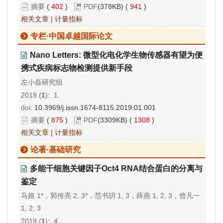
摘要
(
402
)
PDF
(378KB) (
941
)
相关文章
|
计量指标
专栏·中国卓越国际论文
Nano Letters: 微型化电化学生物传感器有望为便
携式疾病标志物检测提供新手段
左小磊研究组
2019 (
1
): 1.
doi:
10.3969/j.issn.1674-8115.2019.01.001
摘要
(
875
)
PDF
(3309KB) (
1308
)
相关文章
|
计量指标
论著·基础研究
多能干细胞关键因子Oct4 RNA结合蛋白的分离与
鉴定
马姬 1*，郭传亮 2, 3*，范书玥 1, 3，薛燕 1, 2, 3，曾凡一
1, 2, 3
2019 (
1
): 4.