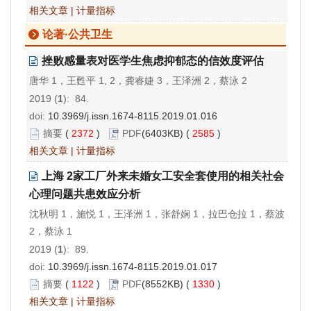
相关文章
|
计量指标
论著·公共卫生
挫败感量表对医学生焦虑抑郁态的信效度评估
唐华 1，王甦平 1, 2，龚睿婕 3，王泽洲 2，蔡泳 2
2019 (
1
): 84.
doi:
10.3969/j.issn.1674-8115.2019.01.016
摘要
(
2372
)
PDF
(6403KB) (
2585
)
相关文章
|
计量指标
上海 2家工厂外来未婚女工安全套使用的相关社会
心理问题共患效应分析
沈秋明 1，施悦 1，王泽洲 1，张舒娴 1，拉巴仓拉 1，蔡波
2，蔡泳 1
2019 (
1
): 89.
doi:
10.3969/j.issn.1674-8115.2019.01.017
摘要
(
1122
)
PDF
(8552KB) (
1330
)
相关文章
|
计量指标