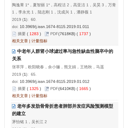
陶逸菁 1*，夏智丽 1*，高程洁 2，高亚洁 1，吴昊 3，万青
1，李永光 1，陆志刚 1，沈成兴 1，潘静薇 1
2019 (
1
): 60.
doi:
10.3969/j.issn.1674-8115.2019.01.011
摘要
(
1283
)
PDF
(7618KB) (
1737
)
相关文章
|
计量指标
中老年人群肾小球滤过率与急性缺血性脑卒中的
关系
张萃萍，欧阳晓春，余小骊，熊文娟，王艳秋，马遥
2019 (
1
): 65.
doi:
10.3969/j.issn.1674-8115.2019.01.012
摘要
(
1325
)
PDF
(6410KB) (
1665
)
相关文章
|
计量指标
老年多发肋骨骨折患者肺部并发症风险预测模型
的建立
茅怡铭 1，吴长江 2