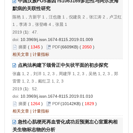
中国汉族FOS基因 rs1063169多态性与阿尔茨海
默病的关联性研究
陈艳 1，方新宇 1，汪也微 1，倪建良 2，张江涛 2，卢卫红
1，李涛 3，张登峰 4，张晨 1
2019 (
1
): 47.
doi:
10.3969/j.issn.1674-8115.2019.01.009
摘要
(
1345
)
PDF
(6609KB) (
2050
)
相关文章
|
计量指标
点构法构建下颌骨正中矢状平面的初步探究
张鑫 1, 2，刘洋 1, 2, 3，周建萍 1, 2, 3，吴艳 1, 2, 3，郑
雷蕾 1, 2, 3，戴红卫 1, 2, 3
2019 (
1
): 52.
doi:
10.3969/j.issn.1674-8115.2019.01.010
摘要
(
1264
)
PDF
(10142KB) (
1829
)
相关文章
|
计量指标
急性心肌梗死再血管化成功后预测左心室重构相
关生物标志物的分析