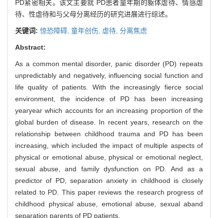
PD紧密相关。该文主要就 PD患者童年期的躯体虐待、情感虐
待、性虐待和与父母分离经历的研究进展进行综述。
关键词:
惊恐障碍,
童年创伤,
虐待,
分离焦虑
Abstract:
As a common mental disorder, panic disorder (PD) repeats
unpredictably and negatively, influencing social function and
life quality of patients. With the increasingly fierce social
environment, the incidence of PD has been increasing
yearyear which accounts for an increasing proportion of the
global burden of disease. In recent years, research on the
relationship between childhood trauma and PD has been
increasing, which included the impact of multiple aspects of
physical or emotional abuse, physical or emotional neglect,
sexual abuse, and family dysfunction on PD. And as a
predictor of PD, separation anxiety in childhood is closely
related to PD. This paper reviews the research progress of
childhood physical abuse, emotional abuse, sexual aband
separation parents of PD patients.