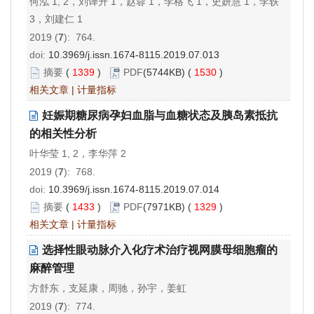
何泓 1, 2，刘译升 1，赵蓉 1，李格飞 1，史妍慧 1，李轶
3，刘建仁 1
2019 (
7
): 764.
doi:
10.3969/j.issn.1674-8115.2019.07.013
摘要
(
1339
)
PDF
(5744KB) (
1530
)
相关文章
|
计量指标
妊娠期糖尿病孕妇血脂与血糖状态及胰岛素抵抗
的相关性分析
叶华莹 1, 2，李华萍 2
2019 (
7
): 768.
doi:
10.3969/j.issn.1674-8115.2019.07.014
摘要
(
1433
)
PDF
(7971KB) (
1329
)
相关文章
|
计量指标
选择性眼动脉介入化疗术治疗视网膜母细胞瘤的
麻醉管理
方舒东，支延康，周驰，孙宇，姜虹
2019 (
7
): 774.