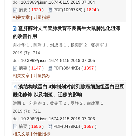
doi:
10.3969/j.issn.1674-8115.2019.07.004
摘要
(
1320
)
PDF
(10997KB) (
1824
)
相关文章
|
计量指标
鲨肝醇对支气管肺发育不良新生大鼠肺泡化阻滞
的改善作用
谢小华 1，陈泽 1，刘成博 1，杨奕辉 2，张拥军 1
2019 (
7
): 714.
doi:
10.3969/j.issn.1674-8115.2019.07.005
摘要
(
1147
)
PDF
(8844KB) (
1397
)
相关文章
|
计量指标
溴结构域蛋白 4抑制剂对前列腺癌细胞组蛋白巴豆
酰化修饰 以及增殖、迁移的影响
洪西 1，刘利杰 1，黄先玉 2，罗静 2，俞建军 1
2019 (
7
): 721.
doi:
10.3969/j.issn.1674-8115.2019.07.006
摘要
(
1656
)
PDF
(8479KB) (
1657
)
相关文章
|
计量指标