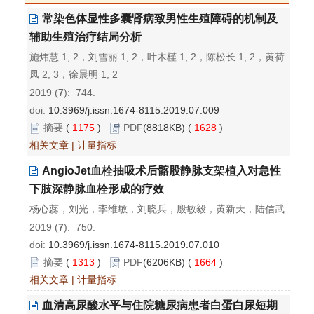
常染色体显性多囊肾病致男性生殖障碍的机制及
辅助生殖治疗结局分析
施炜慧 1, 2，刘雪丽 1, 2，叶木槿 1, 2，陈松长 1, 2，黄荷
凤 2, 3，徐晨明 1, 2
2019 (
7
): 744.
doi:
10.3969/j.issn.1674-8115.2019.07.009
摘要
(
1175
)
PDF
(8818KB) (
1628
)
相关文章
|
计量指标
AngioJet血栓抽吸术后髂股静脉支架植入对急性
下肢深静脉血栓形成的疗效
杨心蕊，刘光，李维敏，刘晓兵，殷敏毅，黄新天，陆信武
2019 (
7
): 750.
doi:
10.3969/j.issn.1674-8115.2019.07.010
摘要
(
1313
)
PDF
(6206KB) (
1664
)
相关文章
|
计量指标
血清高尿酸水平与住院糖尿病患者白蛋白尿短期