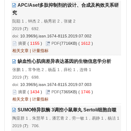
APC/Asef多肽抑制剂的设计、合成及构效关系研
究
阮聪 1，钟杰 2，杨秀岩 2，张健 2
2019 (
7
): 692.
doi:
10.3969/j.issn.1674-8115.2019.07.002
摘要
(
1155
)
PDF
(7716KB) (
1612
)
相关文章
|
计量指标
缺血性心肌病差异表达基因的生物信息学分析
张鹏 1，常争艳 2，杨磊 1，薛松 1，连锋 1
2019 (
7
): 698.
doi:
10.3969/j.issn.1674-8115.2019.07.003
摘要
(
1434
)
PDF
(7365KB) (
1746
)
相关文章
|
计量指标
SUMO特异肽酶 3调控小鼠睾丸 Sertoli细胞自噬
陶亚群 1，朱慧琴 1，潘艺青 2，劳一敏 1，易静 1，杨洁 1
2019 (
7
): 706.