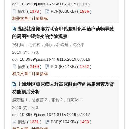
doi:
10.3969/j.issn.1674-8115.2019.07.015
摘要
(
1373
)
PDF
(6038KB) (
1986
)
相关文章
|
计量指标
温经祛瘀蠲痹方联合甲钴胺对化学治疗药物导致
的周围神经病变的疗效观察
祝利民，毛竹君，姚琼，郭玲建，沈克平
2019 (
7
): 778.
doi:
10.3969/j.issn.1674-8115.2019.07.016
摘要
(
2469
)
PDF
(6814KB) (
1742
)
相关文章
|
计量指标
上海地区糖尿病人群高尿酸血症的易患因素及肾
功能预后分析
赵芳雅 1，陆俊茜 2，张磊 2，陈海冰 1
2019 (
7
): 783.
doi:
10.3969/j.issn.1674-8115.2019.07.017
摘要
(
1281
)
PDF
(9104KB) (
1493
)
相关文章
|
计量指标