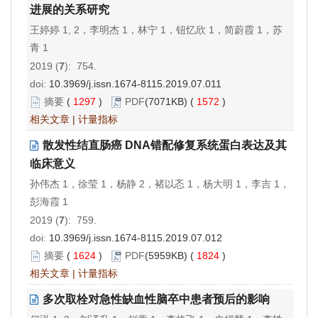
进展的关系研究
王婷婷 1, 2，李明杰 1，林宁 1，钮忆欣 1，简蔚霞 1，苏
青 1
2019 (
7
): 754.
doi:
10.3969/j.issn.1674-8115.2019.07.011
摘要
(
1297
)
PDF
(7071KB) (
1572
)
相关文章
|
计量指标
散发性结直肠癌 DNA错配修复系统蛋白表达及其
临床意义
孙伟杰 1，徐莹 1，杨静 2，褚以忞 1，杨大明 1，李吉 1，
彭海霞 1
2019 (
7
): 759.
doi:
10.3969/j.issn.1674-8115.2019.07.012
摘要
(
1624
)
PDF
(5959KB) (
1824
)
相关文章
|
计量指标
多次取栓对急性缺血性脑卒中患者预后的影响