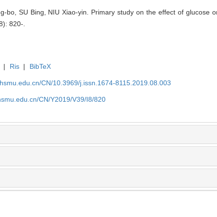
o, SU Bing, NIU Xiao-yin. Primary study on the effect of glucose on
8): 820-.
|
Ris
|
BibTeX
shsmu.edu.cn/CN/10.3969/j.issn.1674-8115.2019.08.003
shsmu.edu.cn/CN/Y2019/V39/I8/820