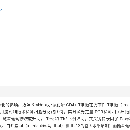
的影响。方法 &middot;小鼠初始 CD4+ T细胞在调节性 T细胞（ regulato
，利用流式细胞术检测细胞分化的比例，实时荧光定量 PCR检测相关细
，随着葡萄糖浓度升高， Treg和 Th2比例增高，其关键转录因子 Foxp3（for
eta;、白介素 -4（interleukin-4，IL-4）和 IL-13的基因水平增加；