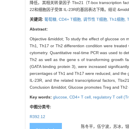
降低，其相关转录因子 Tbx21（T-box transcription fac
22和细胞因子受体 IL-23R的基因表达下降。结论 &midd
关键词:
葡萄糖,
CD4+ T细胞,
调节性 T细胞,
Th1细胞,
Abstract:
Objective &middot; To study the effect of glucose on m
Th1, Th17 or Th2 differention condition were treated
cytometry. Quantitative real-time PCR was used to det
Th2 as well as the gene s of transforming growth fac
(GATA binding protein 3), were increased significantl
percentages of Th1 and Th17 were reduced, and the ge
IL-23R, and the related transcriptional factors, Tbx
Conclusion &middot; Glucose promotes Treg and Th2 diff
Key words:
glucose,
CD4+ T cell,
regulatory T cell (T
中图分类号:
R392.12
陈冬平，伍宁波，苏冰，钮晓音.