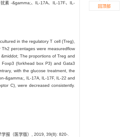
扰素 -&gamma;、IL-17A、IL-17F、IL-
回顶部
ltured in the regulatory T cell (Treg),
7 or Th2 percentages were measuredflow
ts &middot; The proportions of Treg and
ors, Foxp3 (forkhead box P3) and Gata3
ntrary, with the glucose treatment, the
ron-&gamma;, IL-17A, IL-17F, IL-22 and
eptor C), were decreased consistently.
版）, 2019, 39(8): 820-.