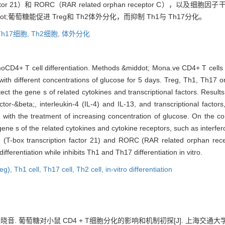
tor 21）和 RORC（RAR related orphan receptor C），以及细胞因子干
ot;葡萄糖能促进 Treg和 Th2体外分化，而抑制 Th1与 Th17分化。
Th17细胞,
Th2细胞,
体外分化
oCD4+ T cell differentiation. Methods &middot; Mona.ve CD4+ T cells cu
 with different concentrations of glucose for 5 days. Treg, Th1, Th1
ect the gene s of related cytokines and transcriptional factors. Resul
tor-&beta;, interleukin-4 (IL-4) and IL-13, and transcriptional fact
y with the treatment of increasing concentration of glucose. On the co
ne s of the related cytokines and cytokine receptors, such as interfe
21 (T-box transcription factor 21) and RORC (RAR related orphan rec
erentiation while inhibits Th1 and Th17 differentiation in vitro.
reg),
Th1 cell,
Th17 cell,
Th2 cell,
in-vitro differentiation
 葡萄糖对小鼠 CD4 + T细胞分化的影响和机制初探[J]. 上海交通大学学报（医学