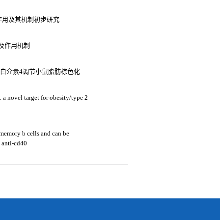
作用及其机制初步研究
及作用机制
泌白介素4调节小鼠脂肪棕色化
a novel target for obesity/type 2
 memory b cells and can be
 anti-cd40