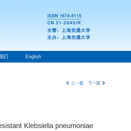
我们
English
上一篇
下一篇
resistant Klebsiella pneumoniae