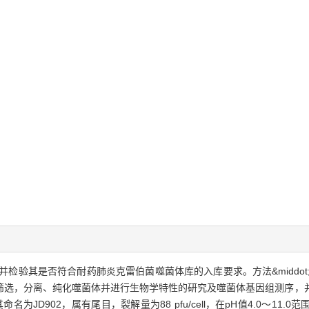
体，并检验其是否符合耐药肺炎克雷伯菌噬菌体库的入库要求。方法&middo
筛选，分离、纯化噬菌体并进行生物学特性的研究及噬菌体基因组测序，
命名为JD902，属有尾目，裂解量为88 pfu/cell，在pH值4.0～1