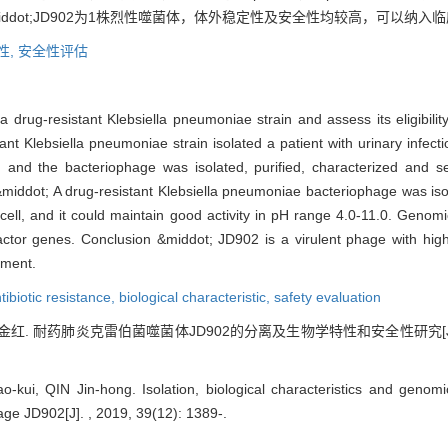
dot;JD902为1株烈性噬菌体，体外稳定性及安全性均较高，可以纳入
性,
安全性评估
drug-resistant Klebsiella pneumoniae strain and assess its eligibility
ant Klebsiella pneumoniae strain isolated a patient with urinary infec
 and the bacteriophage was isolated, purified, characterized and s
iddot; A drug-resistant Klebsiella pneumoniae bacteriophage was is
ell, and it could maintain good activity in pH range 4.0-11.0. Genomi
actor genes. Conclusion &middot; JD902 is a virulent phage with high s
tment.
tibiotic resistance,
biological characteristic,
safety evaluation
红. 耐药肺炎克雷伯菌噬菌体JD902的分离及生物学特性和安全性研究[J].
-kui, QIN Jin-hong. Isolation, biological characteristics and genom
ge JD902[J]. , 2019, 39(12): 1389-.