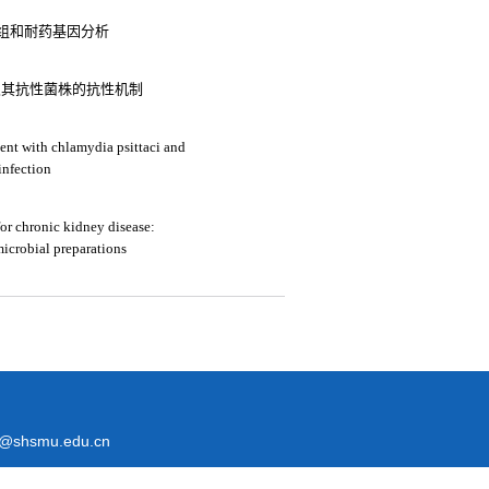
组和耐药基因分析
及其抗性菌株的抗性机制
ient with chlamydia psittaci and
infection
or chronic kidney disease:
microbial preparations
@shsmu.edu.cn