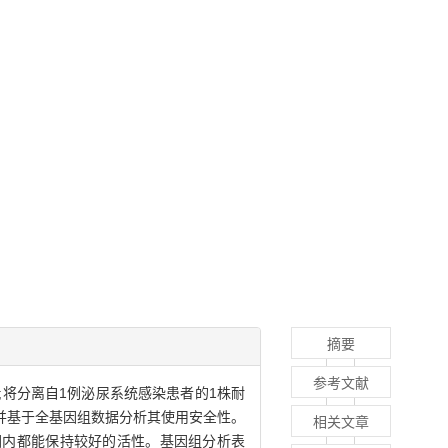
摘要
参考文献
t;将分离自1例泌尿系统感染患者的1株耐
并基于全基因组数据分析其使用安全性。
相关文章
1.0范围内都能保持较好的活性。基因组分析表