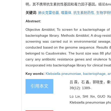
明，其不携带抗生素抗性基因和毒力因子基因。结论&mid
关键词:
肺炎克雷伯菌,
噬菌体,
抗生素耐药性,
生物学特
Abstract:
Objective &middot; To screen for a bacteriophage of a 
bacteriophage library. Methods &middot; A drug-resist
screening was carried out in environmental sewage,
conducted based on the genome sequence. Results &m
belonged to Caudovirales. The burst size was 88 pfu/c
carry any antibiotic resistance genes and virulence f
incorporated into bacteriophage library for clinical trea
Key words:
Klebsiella pneumoniae,
bacteriophage,
an
吕 霖，石 鑫，郭晓奎，秦金
引用本文
39(12): 1389-.
Lü Lin, SHI Xin, GUO Xiao
Klebsiella pneumoniae pha