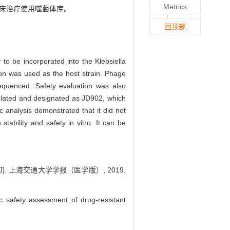
Metrics
临床治疗使用噬菌体库。
回顶部
 to be incorporated into the Klebsiella
tion was used as the host strain. Phage
equenced. Safety evaluation was also
olated and designated as JD902, which
c analysis demonstrated that it did not
tability and safety in vitro. It can be
 上海交通大学学报（医学版）, 2019,
ic safety assessment of drug-resistant