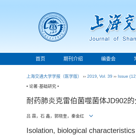
首页
期刊介绍
编委会
上海交通大学学报（医学版）
››
2019
,
Vol. 39
››
Issue (12
• 论著·基础研究 •
耐药肺炎克雷伯菌噬菌体JD902
吕 霖，石 鑫，郭晓奎，秦金红
Isolation, biological characterist